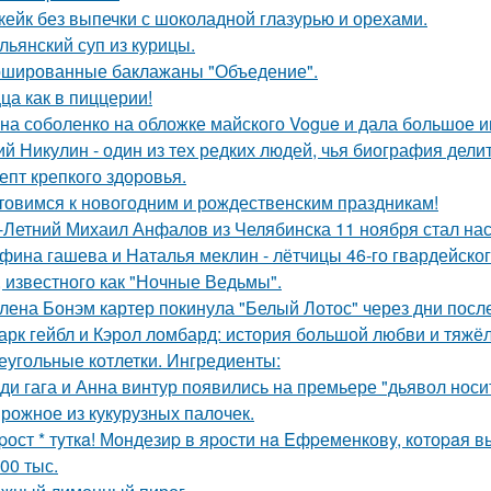
кейк без выпечки с шоколадной глазурью и орехами.
льянский суп из курицы.
шированные баклажаны "Объедение".
ца как в пиццерии!
на соболенко на обложке майского Vogue и дала большое и
й Никулин - один из тех редких людей, чья биография делит
епт крепкого здоровья.
товимся к новогодним и рождественским праздникам!
-Летний Михаил Анфалов из Челябинска 11 ноября стал на
фина гашева и Наталья меклин - лётчицы 46-го гвардейско
, известного как "Ночные Ведьмы".
лена Бонэм картер покинула "Белый Лотос" через дни после
арк гейбл и Кэрол ломбард: история большой любви и тяжёл
еугольные котлетки. Ингредиенты:
ди гага и Анна винтур появились на премьере "дьявол носит
рожное из кукурузных палочек.
pост * тyткa! Мондезиp в яpости нa Eфpеменковy, котоpaя в
00 тыс.