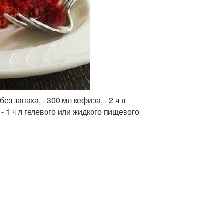
 без запаха, - 300 мл кефира, - 2 ч л
, - 1 ч л гелевого или жидкого пищевого