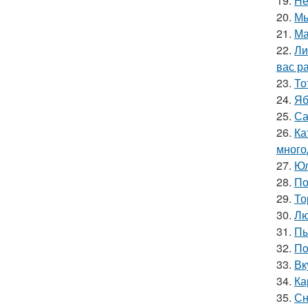
19.
Не
20.
Мы
21.
Ма
22.
Ли
вас ра
23.
То
24.
Яб
25.
Са
26.
Ка
много
27.
Юл
28.
По
29.
То
30.
Лю
31.
Пы
32.
Пo
33.
Вк
34.
Ка
35.
Сн