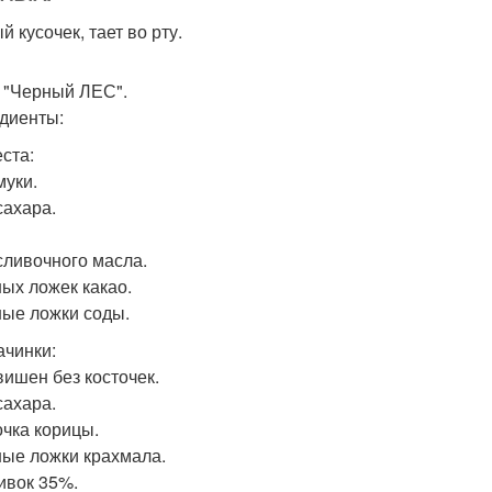
 кусочек, тает во рту.
т "Черный ЛЕС".
диенты:
еста:
муки.
сахара.
 сливочного масла.
ных ложек какао.
ные ложки соды.
ачинки:
вишен без косточек.
сахара.
очка корицы.
ные ложки крахмала.
ливок 35%.