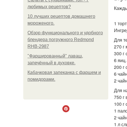
любимых рецептов?
Каждый
10 лучших рецептов домашнего
1 тор
мороженого.
Ингре
Обзор функционального и удобного
Для т
блендера погружного Redmond
270 г 
RHB-2987
300 г 
"Фаршированный" лаваш,
6 яиц.
запечённый в духовке.
200 г
Кабачковая запеканка с фаршем и
6 чай
помидорами.
2 чай
Для н
750 г 
100 г 
1 пал
2 чай
1 л с