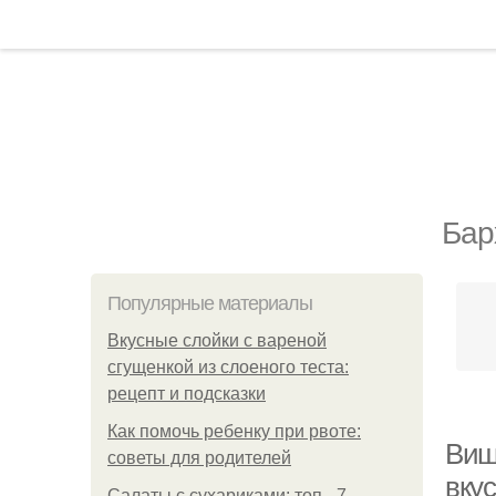
Бар
Популярные материалы
Вкусные слойки с вареной
сгущенкой из слоеного теста:
рецепт и подсказки
Как помочь ребенку при рвоте:
Вишн
советы для родителей
вку
Салаты с сухариками: топ - 7