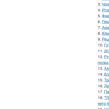
3.
Чиз
4.
Ита
5.
Фар
6.
Пиц
7.
Ари
8.
Юри
9.
Рец
10.
Го
11.
20
12.
Ру
полка
13.
Хе
14.
Кл
15.
Тр
16.
Ле
17.
Пи
18.
"П
него 4