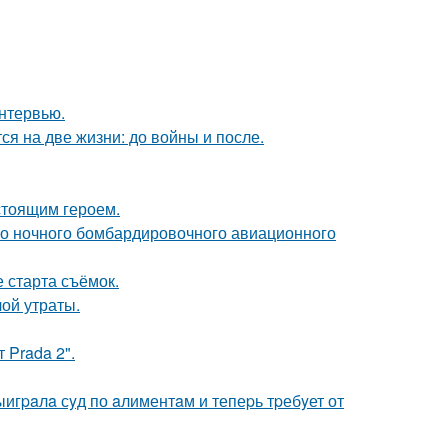
нтервью.
ся на две жизни: до войны и после.
стоящим героем.
го ночного бомбардировочного авиационного
 старта съёмок.
ой утраты.
 Prada 2".
ыигpaлa сyд по aлиментaм и тепеpь тpебyет от