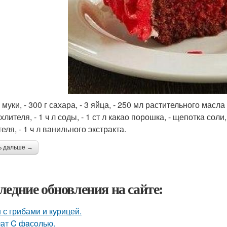
г муки, - 300 г сахара, - 3 яйца, - 250 мл растительного масла
лителя, - 1 ч л соды, - 1 ст л какао порошка, - щепотка соли
еля, - 1 ч л ванильного экстракта.
ь дальше →
ледние обновления на сайте:
 с грибами и курицей.
ат C фaсoлью.