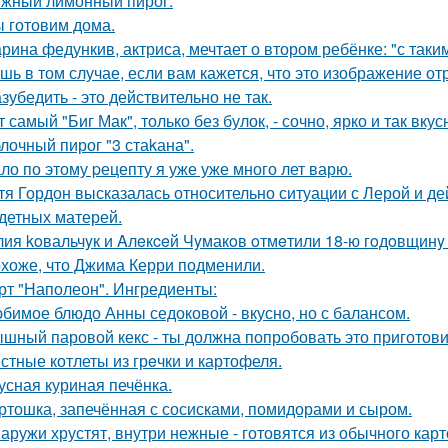
жный лимонный пирог.
 готовим дома.
рина федункив, актриса, мечтает о втором ребёнке: "с так
шь в том случае, если вам кажется, что это изображение 
зубедить - это действительно не так.
т самый "Биг Мак", только без булок, - сочно, ярко и так вку
лочный пирог "3 стаkана".
ло по этому pецепту я уже уже много лет варю.
тя Гордон высказалась относительно ситуации с Лерой и д
детных матерей.
ия koвальчyк и Aлeкceй Чyмакoв oтмeтили 18-ю гoдoвщинy
хоже, что Джима Керри подменили.
рт "Наполеон". Ингредиенты:
бимое блюдо Анны седоковой - вкусно, но с балансом.
шный паровой кекс - ты должна попробовать это приготови
стные котлеты из грeчки и картофеля.
усная куриная печёнка.
ртошка, запечённая с сосисками, помидорами и сыром.
аружи хрустят, внутри нежные - готовятся из обычного карт