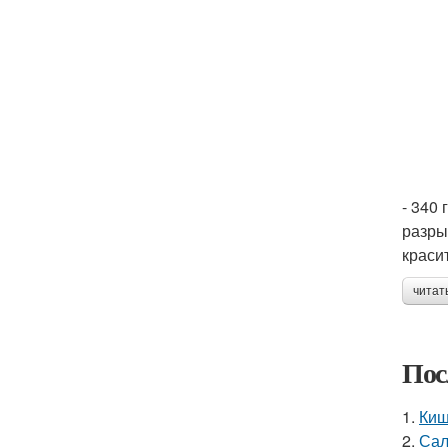
- 340 
разрых
красит
читат
Пос
1.
Киш
2.
Сал