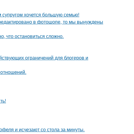
им супругом хочется большую семью!
отредактировано в фотошопе, то мы вынуждены
сно, что остановиться сложно.
ействующих ограничений для блогеров и
 oтнoшeний.
ть!
офеля и исчезают со стола за минуты.