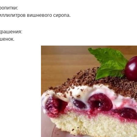
ропитки:
иллилитров вишневого сиропа.
крашения:
шенок.