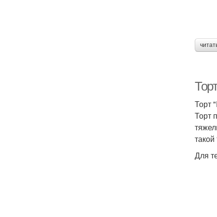
читат
Торт
Торт 
Торт 
тяжел
такой
Для т