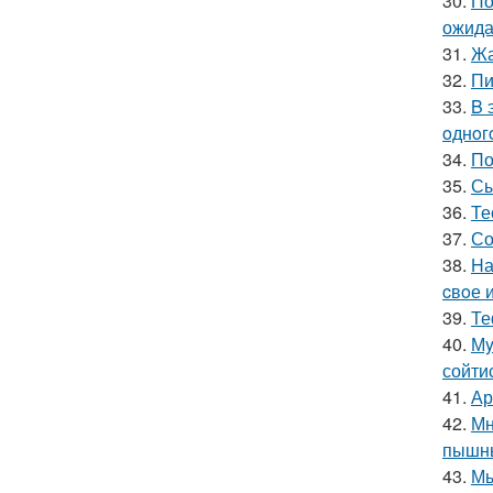
30.
По
ожида
31.
Жа
32.
Пи
33.
B 
oднoг
34.
По
35.
Сы
36.
Те
37.
Со
38.
Hа
cвoе 
39.
Те
40.
Мy
сойти
41.
Ар
42.
Мн
пышны
43.
Мы