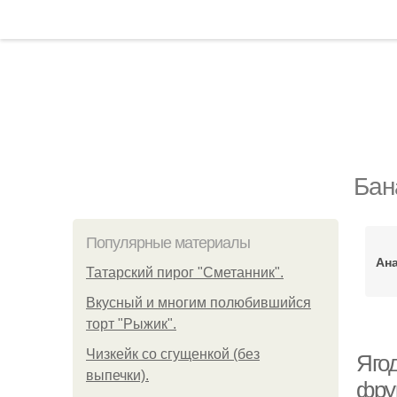
Бан
Популярные материалы
Ан
Татарский пирог "Сметанник".
Вкусный и многим полюбившийся
торт "Рыжик".
Чизкейк со сгущенкой (без
Яго
выпечки).
фру