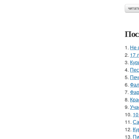
читат
Пос
1.
Не 
2.
17 
3.
Кур
4.
Пес
5.
Печ
6.
Фал
7.
Фар
8.
Кра
9.
Уча
10.
10
11.
Са
12.
Ку
13.
Пи