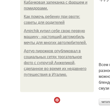
Кабачковая запеканка с фаршем и
помидорами.
Как помочь ребенку при рвоте:
советы для родителей
Amirchik купил себе свою первую
машину - настоящий автомобиль
мечты для многих автолюбителей.
Артур пирожков опубликовал в
социальных сетях трогательное
фото с супругой Анжеликой,
Всем 
сделанное во время их недавнего
разно
путешествия в Италию.
можно
бленд
смузи
читат