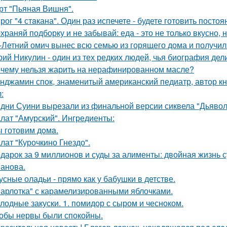
рт "Пьяная Вишня".
рог "4 стaкана". Один раз испечете - будете готовить постоя
храняй подборку и не забывай: еда - это не только вкусно, н
-Летний омич вынес всю семью из горящего дома и получил 
ий Никулин - один из тех редких людей, чья биография дели
чему нельзя жарить на нерафинированном масле?
нджамин спок, знаменитый американский педиатр, автор кн
:
дни Суини вырезали из финальной версии сиквела "Дьявол
лат "Амурский". Ингредиенты:
 готовим дoмa.
лат "Курочкино Гнездо".
дарок за 9 миллионов и суды за алименты: двойная жизнь 
анова.
усные оладьи - прямо как у бабушки в детстве.
арлотка" с карамелизированными яблочками.
лодные закуски. 1. помидор с сыром и чесноком.
обы нервы были спокойны.