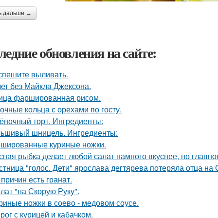
ь дальше →
ледние обновления на сайте:
спешите выливать.
лет без Майкла Джексона.
ица фаршированная рисом.
очные кольца с орехами по госту.
ёночный торт. Ингредиенты:
ьшивый шницель. Ингредиенты:
шированные куриные ножки.
сная рыбка делает любой салат намного вкуснее, но главно
стница "голос. Дети" ярослава дегтярева потеряла отца на
 причин есть гранат.
лат "на Скорую Руку".
риные ножки в соево - медовом соусе.
рог с курицей и кабачком.