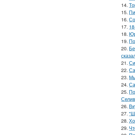
14.
То
15.
Пи
16.
Со
17.
18
18.
Юр
19.
По
20.
Бе
сказал
21.
Си
22.
Са
23.
Мы
24.
Са
25.
По
Селив
26.
Вк
27.
"Ш
28.
Хо
29.
Чт