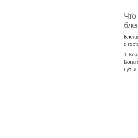
Что
бле
Бленд
с тос
1. Кл
Богат
нут, и