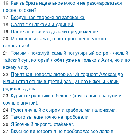
16.
Как выбрать идеальное мясо и не разочароваться
после готовки?
17.
Воздушная творожная запеканка.
18.
Салат с яблоками и курицей.
19.
Насте анастасиз сделали предложение.
20.
Морковный салат, от которого невозможно
оторваться!
21.
Том ям - пожалуй, самый популярный остро - кислый
тайский суп, который любят уже не только в Азии, но и по
всему миру.
22.
Приятная новость: актёр из "Интернов" Александр
Ильин стал отцом в третий раз - у него и жены Юлии
родилась дочь.
23.
Куриные рулетики в беконе (хрустящие снаружи и
сочные внутри).
24.
Рулет яичный с сыром и крабовыми палочками.
25.
Такого вы еще точно не пробовали!
26.
Яблочный пирог "3 стаkана".
27.
Вкуснее винегрета я не пробовала: всё дело в