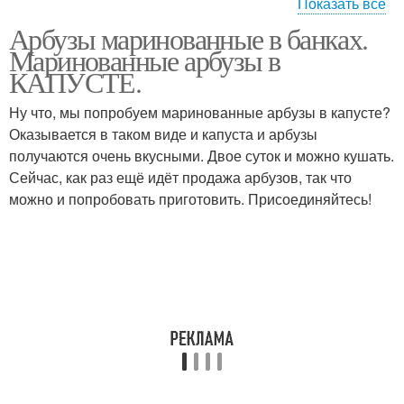
Показать все
Арбузы маринованные в банках.
Арбузы на зиму
Арбуз с медом
Маринованные арбузы в
КАПУСТЕ.
Ну что, мы попробуем маринованные арбузы в капусте?
Арбузы в пряном
Оказывается в таком виде и капуста и арбузы
маринаде
получаются очень вкусными. Двое суток и можно кушать.
Сейчас, как раз ещё идёт продажа арбузов, так что
можно и попробовать приготовить. Присоединяйтесь!