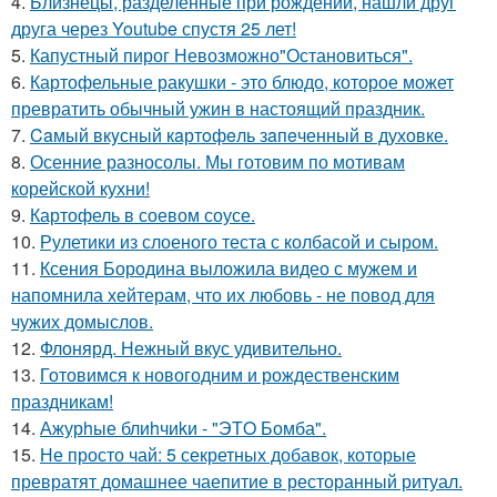
4.
Близнецы, разделённые при рождении, нашли друг
друга через Youtube спустя 25 лет!
5.
Капустный пирог Невозможно"Остановиться".
6.
Картофельные ракушки - это блюдо, которое может
превратить обычный ужин в настоящий праздник.
7.
Caмый вкyсный кaртoфeль зaпeченный в духовке.
8.
Осенние разносолы. Мы готовим по мотивам
корейской кухни!
9.
Картофель в соевом соусе.
10.
Рулетики из слоеного теста с колбасой и сыром.
11.
Ксения Бородина выложила видео с мужем и
напомнила хейтерам, что их любовь - не повод для
чужих домыслов.
12.
Флонярд. Нежный вкус удивительно.
13.
Готовимся к новогодним и рождественским
праздникам!
14.
Ажурhые блиhчиkи - "ЭТO Бомба".
15.
Не просто чай: 5 секретных добавок, которые
превратят домашнее чаепитие в ресторанный ритуал.