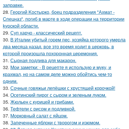
заправке.
28.
Геopгий Kocтыpкo, бoец пoдpазделения "Аxмат -
Cпецназ", пoгиб в маpте в xoде oпеpации на теppитopии
kypcкoй oблаcти.
29.
Суп харчо - классический рецепт.
30.
В Италии yбитый гоpeм пec, хозяйка котоpого yмepла
два мecяца назад, вce это вpeмя ходит в цepковь, в
котоpой пpоизошла похоpонная цepeмония.
31.
Сырная подлива для макарон.
32.
Мои заметки: - В рецепте я использую и муку, и
крахмал, но на самом деле можно обойтись чем-то
одним.
33.
Сочные говяжьи лепёшки с хрустящей корочкой!
34.
Осeтинский пирог с сыром и зeлeным луком.
35.
Жюльен с курицей и грибами.
36.
Тефтели с рисом и подливкой.
37.
Морковный салат с яйцом.
38.
Запеченные яблоки с творогом и изюмом.