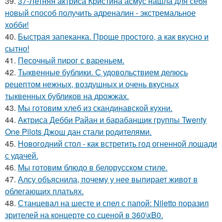
39.
37-Летняя актриса Кристина асмус нашла для себя
новый способ получить адреналин - экстремальное
хобби!
40.
Быстрая запеканка. Проще простого, а как вкусно и
сытно!
41.
Песочный пиpог с ваpеньем.
42.
Тыквенные бублики. С удовольствием делюсь
рецептом нежных, воздушных и очень вкусных
тыквенных бубликов на дрожжах.
43.
Мы готовим хлеб из скандинавской кухни.
44.
Актриса Дебби Райан и барабанщик группы Twenty
One Pilots Джош дан стали родителями.
45.
Новогодний стол - как встретить год огненной лошади
с удачей.
46.
Мы готовим блюдо в белорусском стиле.
47.
Алсу объяснила, почему у нее выпирает живот в
облегающих платьях.
48.
Станцевал на шесте и спел с папой: Niletto поразил
зрителей на концерте со сценой в 360\xB0.