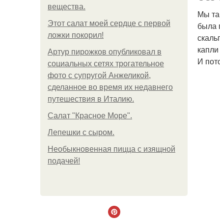
вещества.
Мы та
Этот салат моей сердце с первой
была 
ложки покорил!
скаль
капли
Артур пирожков опубликовал в
И пот
социальных сетях трогательное
фото с супругой Анжеликой,
сделанное во время их недавнего
путешествия в Италию.
Салат "Красное Море".
Лепешки с сыром.
Необыкновенная пицца с изящной
подачей!