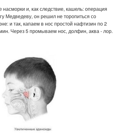
е насморки и, как следствие, кашель: операция
ргу Медведеву, он решил не торопиться со
не: и так, капаем в нос простой нафтизин по 2
мин. Через 5 промываем нос, долфин, аква - лор.