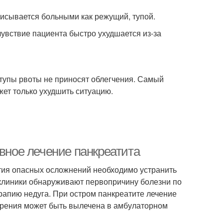
исывается больными как режущий, тупой.
чувствие пациента быстро ухудшается из-за
иступы рвоты не приносят облегчения. Самый
жет только ухудшить ситуацию.
ивное лечение панкреатита
тия опасных осложнений необходимо устранить
клиники обнаруживают первопричину болезни по
рапию недуга. При остром панкреатите лечение
трения может быть вылечена в амбулаторном