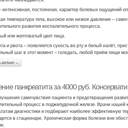
– интенсивная, постоянная, характер болевых ощущений оп
ая температура тела, высокое или низкое давление – само
ительного развития воспалительного процесса.
ый или желтоватый цвет лица.
та и рвота – появляется сухость во рту и белый налёт, пр
льный шаг в этот момент – голодать, любой приём пищи мо
ь дальше →
ение панкреатита за 4000 руб. Консерват
лучшения самочувствия пациента и предотвращения разви
лительный процесс в поджелудочной железе. Врачи нашей 
ьтатам диагностики и подбирают наиболее эффективную те
дится в стационаре. Хроническая форма болезни вне обос
е.