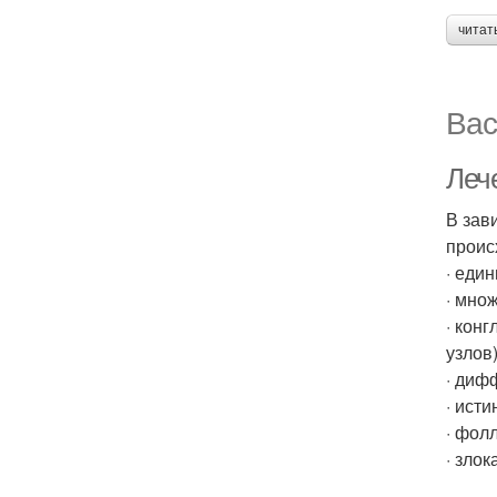
читат
Вас
Леч
В зав
проис
· еди
· мно
· кон
узлов)
· диф
· ист
· фол
· зло