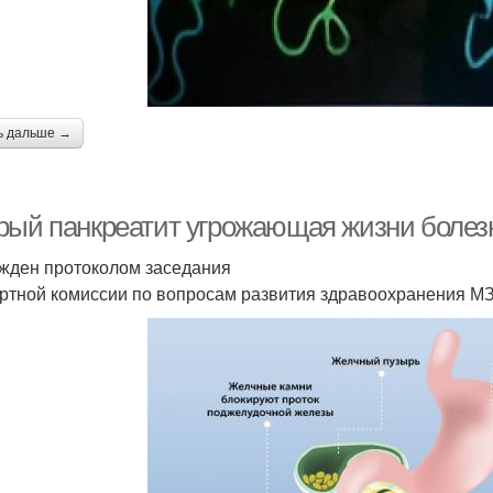
ь дальше →
рый панкреатит угрожающая жизни болезн
жден протоколом заседания
ртной комиссии по вопросам развития здравоохранения М