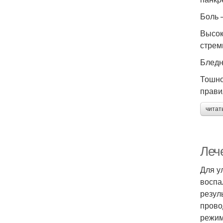
Боль 
Высок
стрем
Бледн
Тошно
прави
читат
Леч
Для у
воспа
резул
прово
режим