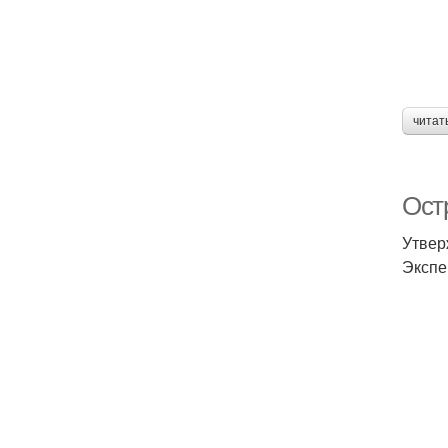
читат
Ост
Утвер
Экспе