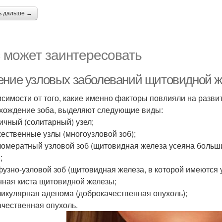
ь дальше →
 может заинтересовать
ение узловых заболеваний щитовидной 
исимости от того, какие именно факторы повлияли на разви
хождение зоба, выделяют следующие виды:
ничный (солитарный) узел;
жественные узлы (многоузловой зоб);
гломератный узловой зоб (щитовидная железа усеяна боль
;
фузно-узловой зоб (щитовидная железа, в которой имеются у
инная киста щитовидной железы;
ликулярная аденома (доброкачественная опухоль);
качественная опухоль.