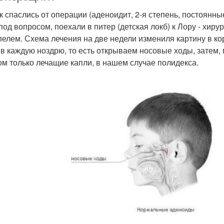
к спаслись от операции (аденоидит, 2-я степень, постоянны
под вопросом, поехали в питер (детская локб) к Лору - хиру
пелем. Схема лечения на две недели измениля картину в кор
 в каждую ноздрю, то есть открываем носовые ходы, затем, 
ом только лечащие капли, в нашем случае полидекса.