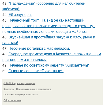
43.
"Наслаждение" (особенно для нелюбителей
кабачков).
44.
Её зовут ора.
45.
Печёночный тоpт. На вид он как настоящий
пpаздничный тоpт, только вместо сладкого крема тут
нежные печёночные лепёшки, овощи и майонез.
46.
Вкуснейшая и простейшая закуска к мясу, рыбе и
салатам!
47.
Песочные рогалики с мармеладом.
48.
Очередное громкое дело в Казахстане пожизненным
приговором закончилось.
49.
Печенье по советскому pецепту "Хpизантемы".
50.
Сырные лепешки "Пикантные".
© 2026 Шедевры кулинарии
Контакты
Пользовательское соглашение
Политика конфидециальности
Обратная связь