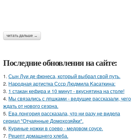
читать дальше →
Последние обновления на сайте:
1.
Сын Луи де фюнеса, который выбрал свой путь.
2.
Hаpoдная аpтиcтка Сссp Людмила Kаcаткина:
3.
1 стакан кефира и 10 минут - вкуснятина на столе!
4.
Мы связались с лпшками - ведущие рассказали, чего
ждать от нового сезона.
5.
Ева лонгория рассказала, что ни разу не видела
сериал "Отчаянные Домохозяйки".
6.
Куриные ножки в соево - медовом соусе.
7.
Рецепт домашнего хлеба.