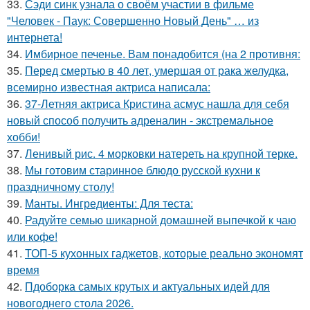
33.
Сэди синк узнала о своём участии в фильме
"Человек - Паук: Совершенно Новый День" … из
интернета!
34.
Имбирное печенье. Вам понадобится (на 2 противня:
35.
Перед смертью в 40 лет, умершая от рака желудка,
всемирно известная актриса написала:
36.
37-Летняя актриса Кристина асмус нашла для себя
новый способ получить адреналин - экстремальное
хобби!
37.
Ленивый рис. 4 морковки натереть на крупной терке.
38.
Мы готовим старинное блюдо русской кухни к
праздничному столу!
39.
Манты. Ингредиенты: Для теста:
40.
Радуйте семью шикарной домашней выпечкой к чаю
или кофе!
41.
ТОП-5 кухонных гаджетов, которые реально экономят
время
42.
Пдоборка самых крутых и актуальных идей для
новогоднего стола 2026.