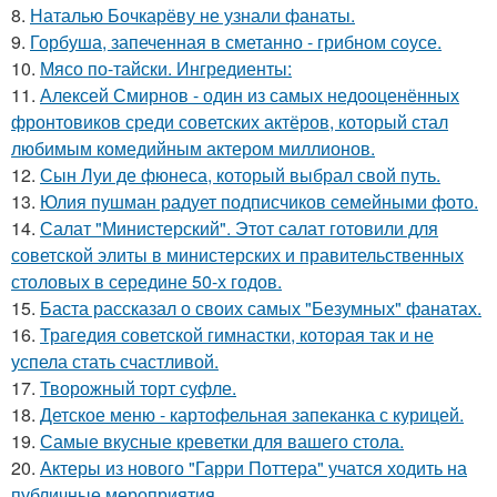
8.
Наталью Бочкарёву не узнали фанаты.
9.
Горбуша, запеченная в сметанно - грибном соусе.
10.
Мясо по-тайски. Ингредиенты:
11.
Алексей Смирнов - один из самых недооценённых
фронтовиков среди советских актёров, который стал
любимым комедийным актером миллионов.
12.
Сын Луи де фюнеса, который выбрал свой путь.
13.
Юлия пушман радует подписчиков семейными фото.
14.
Салат "Министерский". Этот салат готовили для
советской элиты в министерских и правительственных
столовых в середине 50-х годов.
15.
Баста рассказал о своих самых "Безумных" фанатах.
16.
Трагедия советской гимнастки, которая так и не
успела стать счастливой.
17.
Творожный торт суфле.
18.
Детское меню - картофельная запеканка с курицей.
19.
Самые вкусные креветки для вашего стола.
20.
Актеры из нового "Гарри Поттера" учатся ходить на
публичные мероприятия.