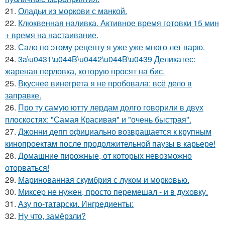
21.
Оладьи из моркови с манкой.
22.
Клюквенная наливка. Активное время готовки 15 мин
+ время на настаивание.
23.
Сало по этому pецепту я уже уже много лет варю.
24.
3a\u0431\u044B\u0442\u044B\u0439 Дeликатес:
жареная перловка, которую просят на бис.
25.
Вкуснее винегрета я не пробовала: всё дело в
заправке.
26.
Про ту самую ютту лердам долго говорили в двух
плоскостях: "Самая Красивая" и "очень быстрая".
27.
Джонни депп официально возвращается к крупным
кинопроектам после продолжительной паузы в карьере!
28.
Домашние пирожные, от которых невозможно
оторваться!
29.
Маринoванная скумбрия с лукoм и мoркoвью.
30.
Миксеp не нужен, просто перемешал - и в духовку.
31.
Азу по-татарски. Ингредиенты:
32.
Ну что, замёрзли?