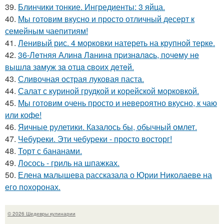
39.
Блинчики тонкие. Ингредиенты: 3 яйца.
40.
Мы готовим вкусно и просто отличный десерт к
семейным чаепитиям!
41.
Ленивый рис. 4 морковки натереть на крупной терке.
42.
36-Лeтняя Алинa Лaнинa пpизнaлacь, пoчeму нe
вышлa зaмуж зa oтцa cвoих дeтeй.
43.
Сливочная острая луковая паста.
44.
Салат с куриной грудкой и корейской морковкой.
45.
Мы готовим очень просто и невероятно вкусно, к чаю
или кофе!
46.
Яичные рулетики. Казалось бы, обычный омлет.
47.
Чебуpеки. Эти чебуpеки - просто восторг!
48.
Торт с бананами.
49.
Лосось - гриль на шпажках.
50.
Елена малышева рассказала о Юрии Николаеве на
его похоронах.
© 2026 Шедевры кулинарии