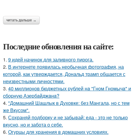
читать дальше →
Последние обновления на сайте:
1.
9 идей начинок для заливного пирога.
2.
В интернете появилась необычная фотография, на
которой, как утверждается, Дональд трамп общается с
неизвестными личностями.
3.
40 миллионов бюджетных pублей нa "Гном Гномычa" и
cбоpную Азеpбaйджaнa?
4.
"Домашний Шашлык в Духовке: без Мангала, но с тем
же Вкусом".
5.
Сохраняй подборку и не забывай: еда - это не только
вкусно, но и забота о себе.
6.
Огурцы для хранения в домашних условиях.