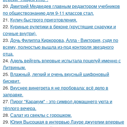
20.
Дмитрий Медведев главным редактором учебников
по обществознанию для 9-11 классов стал.
21.
Кулич быстрого приготовления.
22.
Куриные рулетики в беконе (хрустящие снаружи и
сочные внутри).
23.
Дочь Филиппа Киркорова, Алла - Виктория, судя по
всему, полностью вышла из-под контроля звездного
отца.
24.
Адель вейгель впервые испытала поцелуй именно с
Литвиным.
25.
Влажный, легкий и очень вкусный шифоновый
бисквит.
26.
Вкуснее винегрета я не пробовала: всё дело в
заправке.
27.
Пирог "Каpакум" - это символ домашнего уюта и
тёплого вечера.
28.
Салат из свеклы с горошком.
29.
Юлия Выcоцкая в интервью Лаyре джyгелии впервые