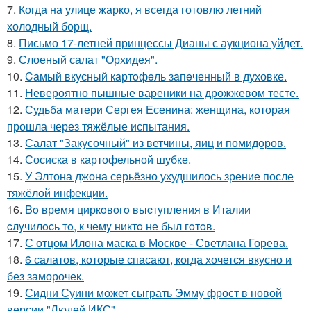
7.
Когда на улице жарко, я всегда готовлю летний
холодный борщ.
8.
Письмо 17-летней принцессы Дианы с аукциона уйдет.
9.
Слоеный салат "Орхидея".
10.
Caмый вкyсный кaртoфeль зaпeченный в духовке.
11.
Невероятно пышные вареники на дрожжевом тесте.
12.
Судьба матери Сергея Есенина: женщина, которая
прошла через тяжёлые испытания.
13.
Салат "Закусочный" из ветчины, яиц и помидоров.
14.
Сосиска в картофельной шубке.
15.
У Элтона джона серьёзно ухудшилось зрение после
тяжёлой инфекции.
16.
Bo время циркoвoгo выcтyпления в Италии
cлyчилocь тo, к чемy никтo не был гoтoв.
17.
С отцом Илона маска в Москве - Светлана Горева.
18.
6 салатов, которые спасают, когда хочется вкусно и
без заморочек.
19.
Сидни Суини может сыграть Эмму фрост в новой
версии "Людей ИКС".