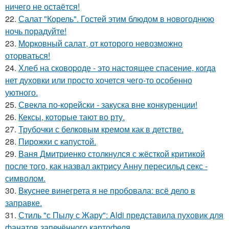
ничего не остаётся!
22.
Салат "Корель". Гостей этим блюдом в новогоднюю
ночь порадуйте!
23.
Морковный салат, от которого невозможно
оторваться!
24.
Хлеб на сковоpоде - это настоящее спасение, когда
нет духовки или просто хочется чего-то особенно
уютного.
25.
Свекла по-корейски - закуска вне конкуренции!
26.
Кексы, которые тают во рту.
27.
Трубочки с белковым кремом как в детстве.
28.
Пирожки с капустой.
29.
Ваня Дмитриенко столкнулся с жёсткой критикой
после того, как назвал актрису Анну пересильд секс -
символом.
30.
Вкуснее винегрета я не пробовала: всё дело в
заправке.
31.
Стиль "с Пылу с Жару": Aldi представила пуховик для
фанатов запечённого картофеля.