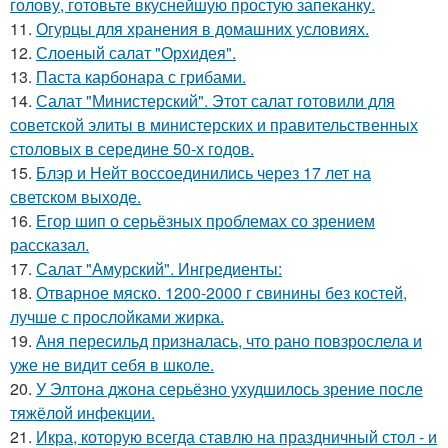
голову, готовьте вкуснейшую простую запеканку.
11.
Огурцы для хранения в домашних условиях.
12.
Слоеный салат "Орхидея".
13.
Паста карбонара с грибами.
14.
Салат "Министерский". Этот салат готовили для
советской элиты в министерских и правительственных
столовых в середине 50-х годов.
15.
Блэр и Нейт воссоединились через 17 лет на
светском выходе.
16.
Егор шип о серьёзных проблемах со зрением
рассказал.
17.
Салат "Амурский". Ингредиенты:
18.
Отварное мяско. 1200-2000 г свинины без костей,
лучше с прослойками жирка.
19.
Аня пересильд призналась, что рано повзрослела и
уже не видит себя в школе.
20.
У Элтона джона серьёзно ухудшилось зрение после
тяжёлой инфекции.
21.
Икра, которую всегда ставлю на праздничный стол - и