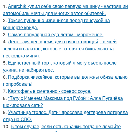
1.
Amirchik купил себе свою первую машину - настоящий
автомобиль мечты для многих автолюбителей.
2.
Токсис публично извинился перед генсухой на
концерте крида.
3.
Самая популярная еда летом - мороженое.
4.
Лето - лучшее время для сочных овощей, свежей
зелени и салатов, которые готовятся буквально за
несколько минут.
5.
Единственный торт, который я могу съесть после
ужина, не набирая вес.
6.
Подборка чизкейков, которые вы должны обязательно
попробовать!
7.
Картофель в сметанно - соевос соусе.
8.
"Тату с Именем Максима под Губой": Алла Пугачёва
шокировала сеть?
9.
Участница "голос. Дети" ярослава дегтярева потеряла
отца на СВО.
10.
В том случае, если есть кабачки, тогда не ломайте