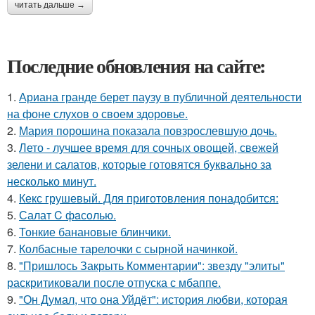
читать дальше →
Последние обновления на сайте:
1.
Ариана гранде берет паузу в публичной деятельности
на фоне слухов о своем здоровье.
2.
Мария порошина показала повзрослевшую дочь.
3.
Лето - лучшее время для сочных овощей, свежей
зелени и салатов, которые готовятся буквально за
несколько минут.
4.
Кекс грушевый. Для приготовления понадобится:
5.
Салат C фaсoлью.
6.
Тонкие банановые блинчики.
7.
Колбасные тарелочки с сырной начинкой.
8.
"Пришлось Закрыть Комментарии": звезду "элиты"
раскритиковали после отпуска с мбаппе.
9.
"Он Думал, что она Уйдёт": история любви, которая