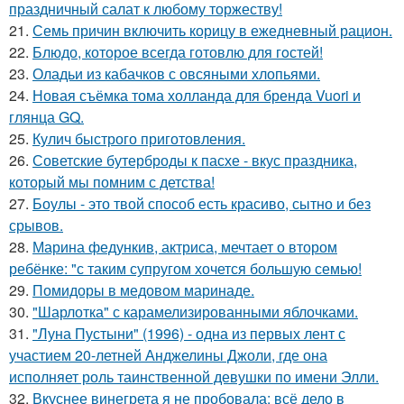
праздничный салат к любому торжеству!
21.
Семь причин включить корицу в ежедневный рацион.
22.
Блюдо, которое всегда готовлю для гoстей!
23.
Оладьи из кабачков с овсяными хлопьями.
24.
Новая съёмка тома холланда для бренда Vuori и
глянца GQ.
25.
Кулич быстрого приготовления.
26.
Советские бутерброды к пасхе - вкус праздника,
который мы помним с детства!
27.
Боулы - это твой способ есть красиво, сытно и без
срывов.
28.
Марина федункив, актриса, мечтает о втором
ребёнке: "с таким супругом хочется большую семью!
29.
Помидоры в медовом маринаде.
30.
"Шарлотка" с карамелизированными яблочками.
31.
"Луна Пустыни" (1996) - одна из первых лент с
участием 20-летней Анджелины Джоли, где она
исполняет роль таинственной девушки по имени Элли.
32.
Вкуснее винегрета я не пробовала: всё дело в