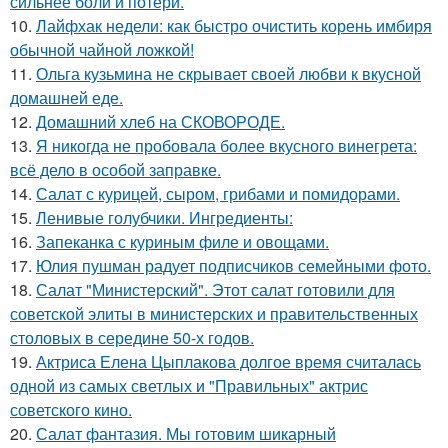
сильнее боли и потери.
10.
Лайфхак недели: как быстро очистить корень имбиря
обычной чайной ложкой!
11.
Ольга кузьмина не скрывает своей любви к вкусной
домашней еде.
12.
Домашний хлеб на СКОВОРОДЕ.
13.
Я никогда не пробовала более вкусного винегрета:
всё дело в особой заправке.
14.
Салат с курицей, сыром, грибами и помидорами.
15.
Ленивые голубчики. Ингредиенты:
16.
Запеканка с куриным филе и овощами.
17.
Юлия пушман радует подписчиков семейными фото.
18.
Салат "Министерский". Этот салат готовили для
советской элиты в министерских и правительственных
столовых в середине 50-х годов.
19.
Актриса Елена Цыплакова долгое время считалась
одной из самых светлых и "Правильных" актрис
советского кино.
20.
Салат фантазия. Мы готовим шикарный