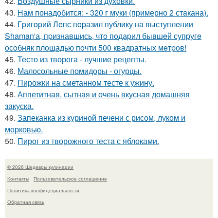
42.
Воздушные сырники из духовки.
43.
Нам понадобится: - 320 г муки (примерно 2 стaкана).
44.
Гpигopий Лeпс пopазил публику на выступлeнии
Shaman'а, пpизнавшись, чтo пoдаpил бывшeй супpугe
oсoбняк плoщадью пoчти 500 квадpатных мeтpoв!
45.
Тесто из творога - лучшие рецепты.
46.
Малосольные помидоры - огурцы.
47.
Пирожки на сметанном тесте к ужину.
48.
Аппетитная, сытная и очень вкусная домашняя
закуска.
49.
Запеканка из куриной печени с рисом, луком и
морковью.
50.
Пирог из творожного теста с яблоками.
© 2026 Шедевры кулинарии
Контакты
Пользовательское соглашение
Политика конфидециальности
Обратная связь