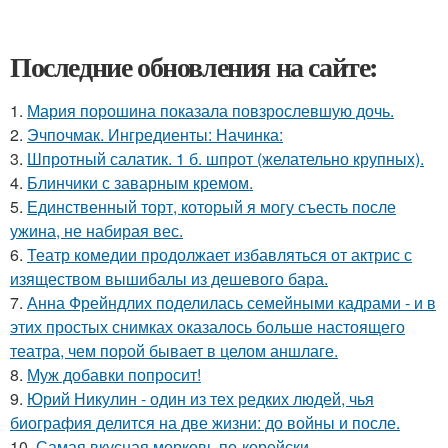
Последние обновления на сайте:
1.
Мария порошина показала повзрослевшую дочь.
2.
Эчпочмак. Ингредиенты: Начинка:
3.
Шпротный салатик. 1 б. шпрот (желательно крупных).
4.
Блинчики с заварным кремом.
5.
Единственный торт, который я могу съесть после
ужина, не набирая вес.
6.
Театр комедии продолжает избавляться от актрис с
изяществом вышибалы из дешевого бара.
7.
Анна Фрейндлих поделилась семейными кадрами - и в
этих простых снимках оказалось больше настоящего
театра, чем порой бывает в целом аншлаге.
8.
Муж добавки попросит!
9.
Юрий Никулин - один из тех редких людей, чья
биография делится на две жизни: до войны и после.
10.
Самая вкусная морковь по-корейски.