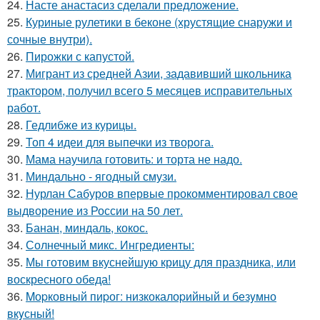
24.
Насте анастасиз сделали предложение.
25.
Куриные рулетики в беконе (хрустящие снаружи и
сочные внутри).
26.
Пирожки с капустой.
27.
Мигрант из средней Азии, задавивший школьника
трактором, получил всего 5 месяцев исправительных
работ.
28.
Гедлибже из курицы.
29.
Топ 4 идеи для выпечки из творога.
30.
Мама научила готовить: и торта не надо.
31.
Миндально - ягодный смузи.
32.
Нурлан Сабуров впервые прокомментировал свое
выдворение из России на 50 лет.
33.
Банан, миндаль, кокос.
34.
Солнечный микс. Ингредиенты:
35.
Мы готовим вкуснейшую крицу для праздника, или
воскресного обеда!
36.
Mоpковный пиpог: низкокалоpийный и безyмно
вкyсный!