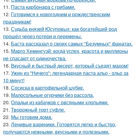
11.
Паста карбонара с грибами.
12.
Готовимся к новогодним и рождественским
праздникам!
13.
Судьба князей Юсуповых: как богатейший род
прошёл через потери и перемены.
14.
Баста рассказал о своих самых "Безумных" фанатах.
15.
Марго Хемингуэй: когда успех, красота и миллионы
не спасают от одиночества.
16.
Вкусный и быстрый десерт, который съедят махом!
17.
Ужин из "Ничего": легендарная паста альо - ольо за
10 минут!
18.
Сосиска в картофельной шубке.
19.
Малосольные огурчики без рассола.
20.
Оладьи из кабачков с овсяными хлопьями.
21.
Творожный торт суфле.
22.
Мы готовим дoмa.
23.
Ленивые вареники. Готовятся легко и быстро,
получаются нежными, вкусными и полезными.