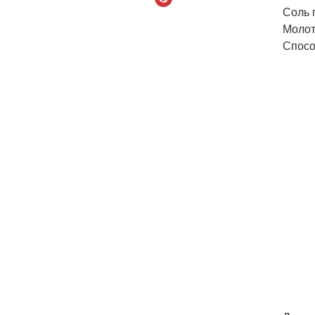
Соль п
Молот
Спосо