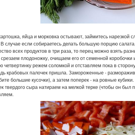
картошка, яйца и морковка остывают, займитесь нарезкой с
. В случае если собираетесь делать большую порцию салата
ество всех продуктов в три раза, то перец можно взять разн
 срезаем плодоножку, очищаем его от семенной коробочки и
ю четвертинку режем соломкой и отставляем пока в сторону
дь крабовых палочек пришла. Замороженные - разморажива
бите большие кусочки), а затем поперек - на ровные кубики.
ек твердого сыра натираем на мелкой терке (чтобы он был п
вляем.