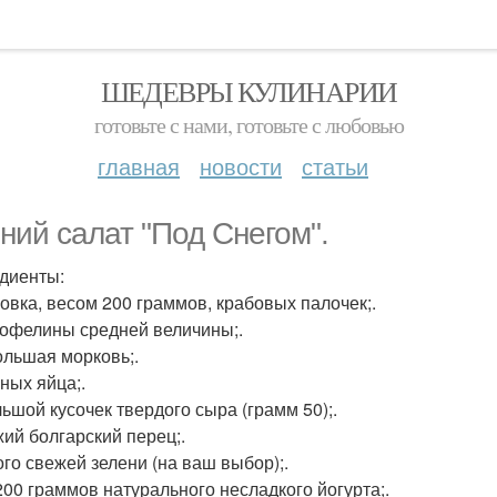
ШЕДЕВРЫ КУЛИНАРИИ
готовьте с нами, готовьте с любовью
главная
новости
статьи
ний салат "Под Снегом".
диенты:
ковка, весом 200 граммов, крабовых палочек;.
тофелины средней величины;.
ольшая морковь;.
иных яйца;.
ьшой кусочек твердого сыра (грамм 50);.
жий болгарский перец;.
го свежей зелени (на ваш выбор);.
 200 граммов натурального несладкого йогурта;.