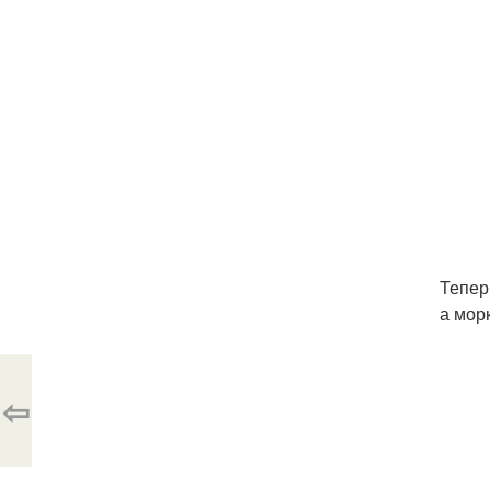
Тепер
а мор
⇦