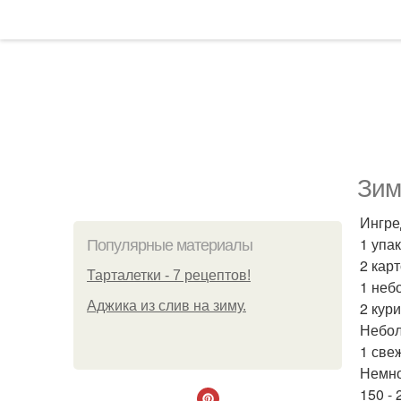
Зим
Ингре
1 упа
Популярные материалы
2 кар
Тарталетки - 7 рецептов!
1 неб
Аджика из слив на зиму.
2 кур
Небол
1 све
Немно
150 -