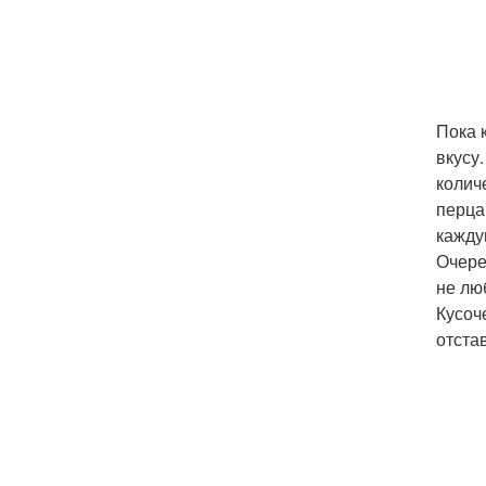
Пока 
вкусу
колич
перца
кажду
Очере
не лю
Кусоч
отста