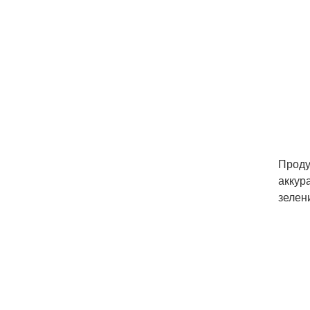
Проду
аккур
зелен