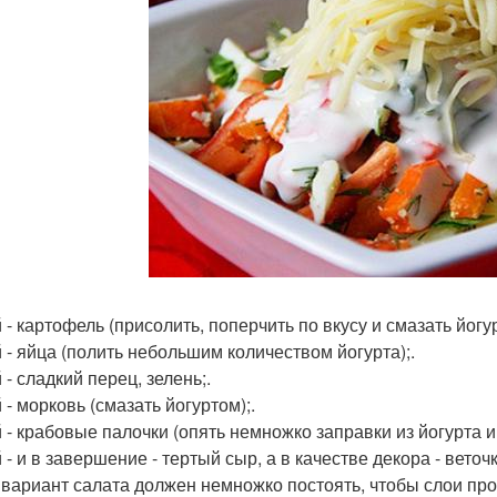
й - картофель (присолить, поперчить по вкусу и смазать йог
й - яйца (полить небольшим количеством йогурта);.
 - сладкий перец, зелень;.
 - морковь (смазать йогуртом);.
 - крабовые палочки (опять немножко заправки из йогурта и 
 - и в завершение - тертый сыр, а в качестве декора - веточ
 вариант салата должен немножко постоять, чтобы слои про