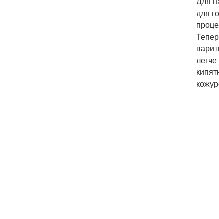
Для н
для г
проце
Тепер
варит
легче
кипят
кожур