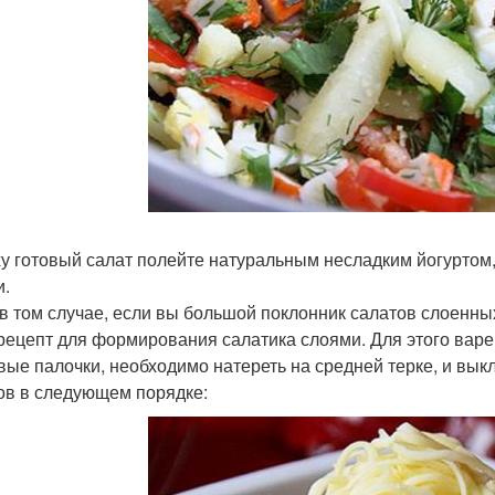
у готовый салат полейте натуральным несладким йогуртом,
и.
в том случае, если вы большой поклонник салатов слоенны
рецепт для формирования салатика слоями. Для этого варе
вые палочки, необходимо натереть на средней терке, и вык
ов в следующем порядке: