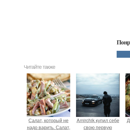
Понр
Читайте также
Салат, который не
Amirchik купил себе
Д
надо варить. Салат,
свою первую