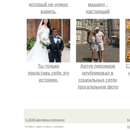
который не нужно
машину -
варить.
настоящий
автомобиль мечты
для многих
автолюбителей.
Ты только
Артур пирожков
С
представь себе эту
опубликовал в
историю.
социальных сетях
трогательное фото
с супругой
Анжеликой,
сделанное во
время их недавнего
© 2026 Шедевры кулинарии
К
путешествия в
П
Готовьте с нами, готовьте с любовью
Италию.