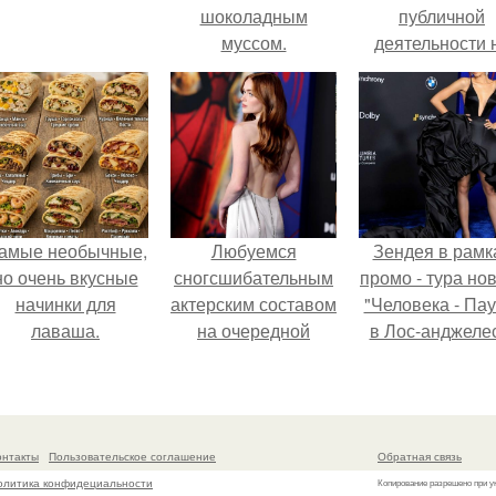
шоколадным
публичной
муссом.
деятельности 
фоне слухов 
своем здоровь
амые необычные,
Любуемся
Зендея в рамк
но очень вкусные
сногсшибательным
промо - тура но
начинки для
актерским составом
"Человека - Пау
лаваша.
на очередной
в Лос-анджеле
премьере нового
человека - паука.
онтакты
Пользовательское соглашение
Обратная связь
олитика конфидециальности
Копирование разрешено при у