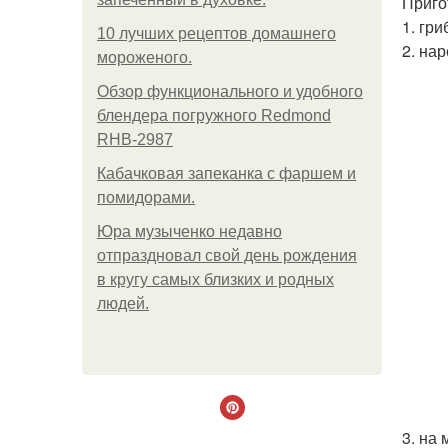
Приго
1. гр
10 лучших рецептов домашнего
2. на
мороженого.
Обзор функционального и удобного
блендера погружного Redmond
RHB-2987
Кабачковая запеканка с фаршем и
помидорами.
Юра музыченко недавно
отпраздновал свой день рождения
в кругу самых близких и родных
людей.
3. на