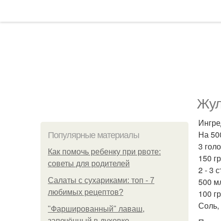
Жул
Ингре
На 50
Популярные материалы
3 голо
Как помочь ребенку при рвоте:
150 г
советы для родителей
2 - 3 
Салаты с сухариками: топ - 7
500 м
любимых рецептов?
100 г
Соль, 
"Фаршированный" лаваш,
запечённый в духовке.