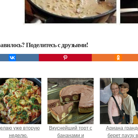
авилось? Поделитесь с друзьями!
eлaю yжe втopую
Вкуснейший торт с
Ариана гранд
нeдeлю.
бананами и
берет паузу 