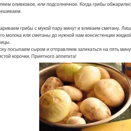
ляем оливковое, или подсолнечное. Когда грибы обжарились
мешиваем.
жариваем грибы с мукой пару минут и вливаем сметану. Лишь
го молока или сметаны до нужной нам консистенции жидко
ницы.
ерху посыпаем сыром и отправляем запекаться на пять минут
истой корочки. Приятного аппетита!