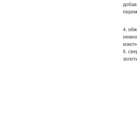
добав
пере
4. об
немно
кокот
5. св
золот