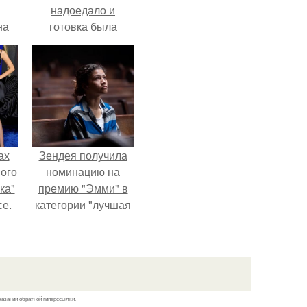
надоедало и
на
готовка была
о
проще.
е.
ах
Зендея получила
вого
номинацию на
ка"
премию "Эмми" в
се.
категории "лучшая
актриса в
драматическом
сериале" за третий
сезон "эйфории".
казании обратной гиперссылки.