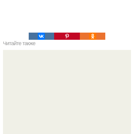
Читайте также
Вайнахские лепешки "Чяпильгаш".