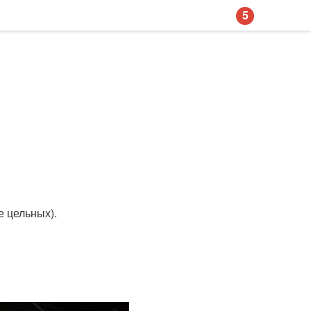
5
е цельных).