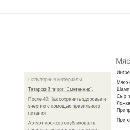
Мяс
Ингре
Популярные материалы
Мясо 
Шампи
Татарский пирог "Сметанник".
Сыр п
После 40: Как сохранить здоровье и
Ложка
энергию с помощью правильного
Припр
питания
Приго
Артур пирожков опубликовал в
социальных сетях трогательное