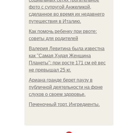
фото с супругой Анжеликой,
сделанное во время их недавнего
путешествия в Италию.
Как помочь ребенку при рвоте:
советы для родителей
Валерия Левитина была известна
как "Самая Худая Женщина
Планеты": при росте 171 см её вес
не превышал 25 кг.
Ариана гранде берет паузу в
публичной деятельности на фоне
слухов о своем здоровье.
Печеночный торт. Ингредиенты.