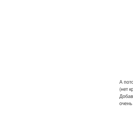
А пот
(нет 
Добав
очень