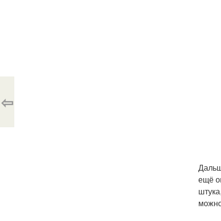
⇦
Дальш
ещё о
штука
можно