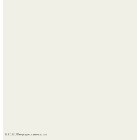
Токсис публично извинился перед генсухой на концерте
крида.
Мария порошина показала повзрослевшую дочь.
© 2026 Шедевры кулинарии