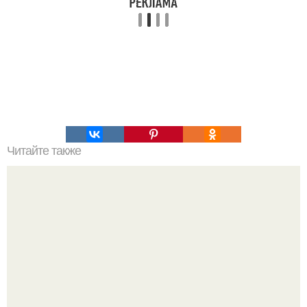
Читайте также
Утка с яблоками и апельсином. 2 вкуснейших рецепта:
утка с яблоками и утка запеченная с апельсинами.