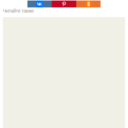
Читайте также
Ажурные блинчики - "ЭТО Бомба"?
"Что она со своим лицом сделала?