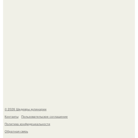
Зендея в рамках промо - тура нового "Человека - Паука"
в Лос-анджелесе.
Мария порошина показала повзрослевшую дочь.
© 2026 Шедевры кулинарии
Контакты
Пользовательское соглашение
Политика конфидециальности
Обратная связь