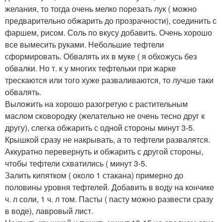
желания, то тогда очень мелко порезать лук ( можно
предварительно обжарить до прозрачности), соединить с
фаршем, рисом. Соль по вкусу добавить. Очень хорошо
все вымесить руками. Небольшие тефтели
сформировать. Обвалять их в муке ( я обхожусь без
обвалки. Но т. к у многих тефтельки при жарке
трескаются или того хуже разваливаются, то лучше таки
обвалять.
Выложить на хорошо разогретую с растительным
маслом сковородку (желательно не очень тесно друг к
другу), слегка обжарить с одной стороны минут 3-5.
Крышкой сразу не накрывать, а то тефтели развалятся.
Аккуратно перевернуть и обжарить с другой стороны,
чтобы тефтели схватились ( минут 3-5.
Залить кипятком ( около 1 стакана) примерно до
половины уровня тефтелей. Добавить в воду на кончике
ч. л соли, 1 ч. л том. Пасты ( пасту можно развести сразу
в воде), лавровый лист.