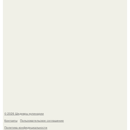
Лето - лучшее время для сочных овощей, свежей зелени
и салатов, которые готовятся буквально за несколько
минут.
Этот рецепт с первого раза даже у новичков получается.
© 2026 Шедевры кулинарии
Контакты
Пользовательское соглашение
Политика конфидециальности