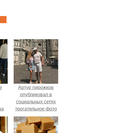
е
Артур пирожков
в
опубликовал в
социальных сетях
на
трогательное фото
о
с супругой
е.
Анжеликой,
сделанное во