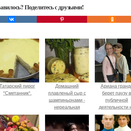
авилось? Поделитесь с друзьями!
Татарский пирог
Домашний
Ариана гранд
"Сметанник".
плавленый сыр с
берет паузу 
шампиньонами -
публичной
нереальная
деятельности 
вкуснятина/.
фоне слухов 
своем здоровь