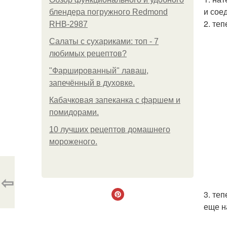
и сое
блендера погружного Redmond
2. те
RHB-2987
Салаты с сухариками: топ - 7
любимых рецептов?
"Фаршированный" лаваш,
запечённый в духовке.
Кабачковая запеканка с фаршем и
помидорами.
10 лучших рецептов домашнего
мороженого.
⇦
3. те
еще н