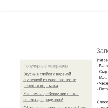
Зап
Ингре
- Вчер
Популярные материалы
- Сыр 
Вкусные слойки с вареной
- Масл
сгущенкой из слоеного теста:
- Чесн
рецепт и подсказки
- Петр
Как помочь ребенку при рвоте:
советы для родителей
Спосо
1. на
Обзор функционального и удобного