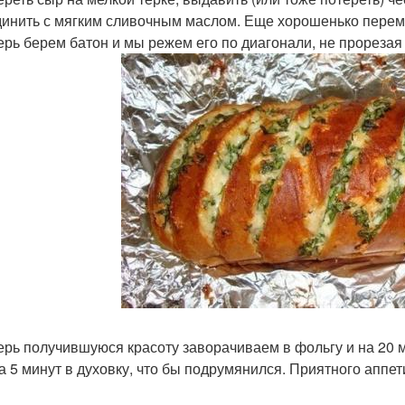
динить с мягким сливочным маслом. Еще хорошенько перем
перь берем батон и мы режем его по диагонали, не прореза
перь получившуюся красоту заворачиваем в фольгу и на 20 ми
а 5 минут в духовку, что бы подрумянился. Приятного аппет