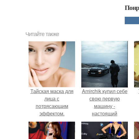
Понр
Читайте также
Тайская маска для
Amirchik купил себе
лица с
свою первую
потрясающим
машину -
эффектом.
настоящий
автомобиль мечты
для многих
автолюбителей.