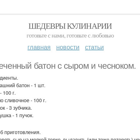
ШЕДЕВРЫ КУЛИНАРИИ
готовьте с нами, готовьте с любовью
главная
новости
статьи
еченный батон с сыром и чесноком.
диенты.
ашний батон - 1 шт.
- 100 г.
о сливочное - 100 г.
ок - 3 зубчика.
ушка - 1 пучок.
б приготовления.
тереть сыр на мелкой терке, выдавить (или тоже потереть) ч