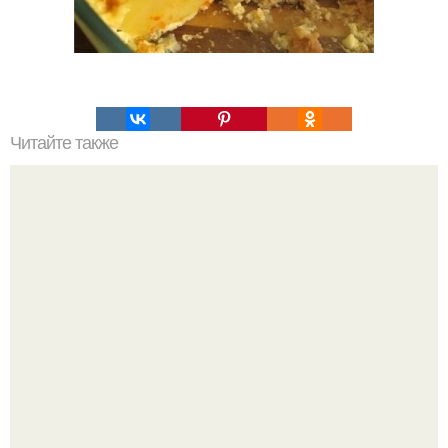
Читайте также
Чай который все килограммы растопит.