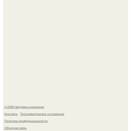
Первый раз я попробовал его, когда приехал в гости к
деду.
Этот рецепт с первого раза даже у новичков получается.
© 2026 Шедевры кулинарии
Контакты
Пользовательское соглашение
Политика конфидециальности
Обратная связь