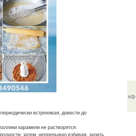
⇨
 периодически встряхивая, довести до
сталлики карамели не растворятся.
родности, затем, непрерывно взбивая, залить