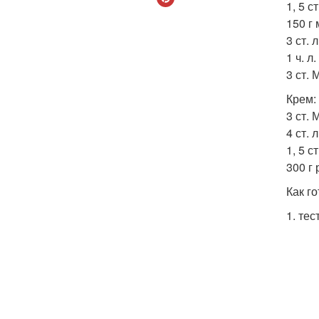
1, 5 с
150 г 
3 ст. 
1 ч. л
3 ст. 
Крем:
3 ст. 
4 ст. л
1, 5 с
300 г
Как го
1. тес