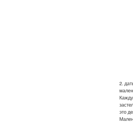
2. дат
мален
Кажду
засте
это д
Мален