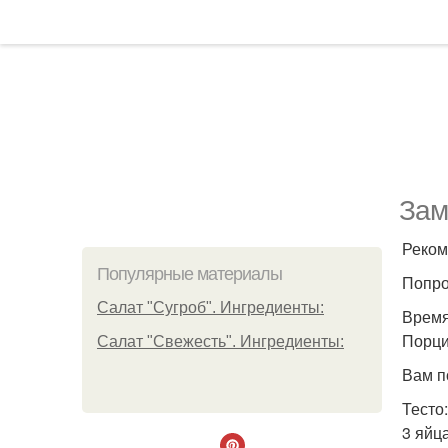
Зам
Реком
Популярные материалы
Попро
Салат "Сугроб". Ингредиенты:
Время
Порций
Салат "Свежесть". Ингредиенты:
Вам п
Тесто:
3 яйца