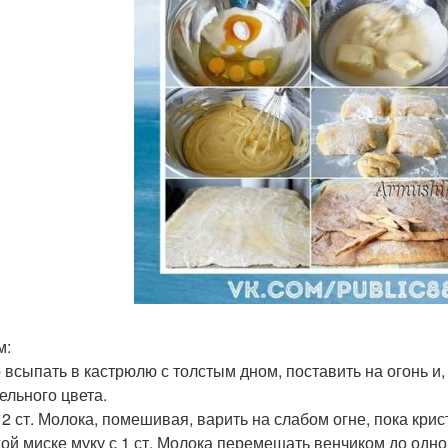
м:
 всыпать в кастрюлю с толстым дном, поставить на огонь и,
ельного цвета.
 2 ст. Молока, помешивая, варить на слабом огне, пока кри
гой миске муку с 1 ст. Молока перемешать венчиком до одно