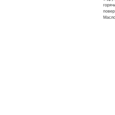
горяч
повер
Масло