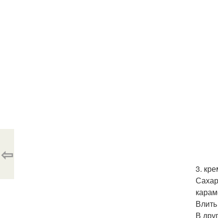
⇦
3. кре
Сахар
карам
Влить
В дру