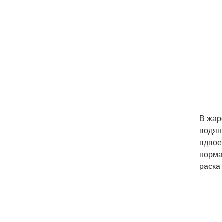
В жар
водян
вдвое
норма
раскат