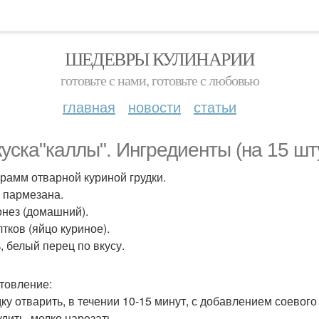
ШЕДЕВРЫ КУЛИНАРИИ
готовьте с нами, готовьте с любовью
главная
новости
статьи
куска"каллы". Ингредиенты (на 15 шт
 грамм отварной куриной грудки.
р пармезана.
онез (домашний).
лтков (яйцо куриное).
, белый перец по вкусу.
товление:
дку отварить, в течении 10-15 минут, с добавлением соевого
удить, мелко нарезать.