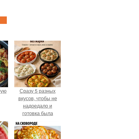
pую
Сразу 5 разных
вкусов, чтобы не
надоедало и
готовка была
проще.