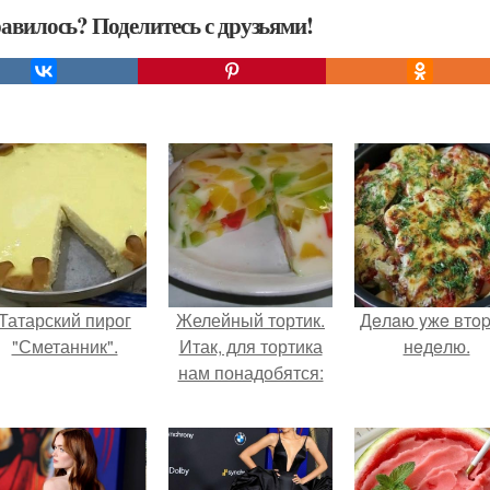
авилось? Поделитесь с друзьями!
Татарский пирог
Желейный тортик.
Дeлaю yжe втo
"Сметанник".
Итак, для тортика
нeдeлю.
нам понадобятся: