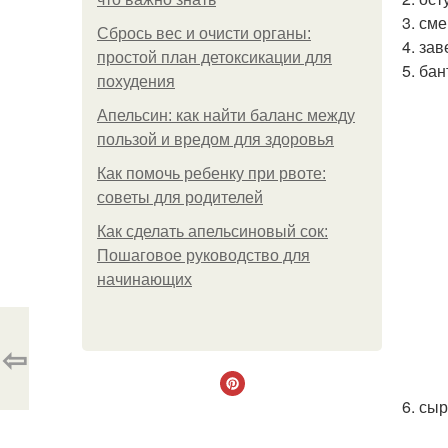
3. см
Сбрось вес и очисти органы:
4. за
простой план детоксикации для
5. ба
похудения
Апельсин: как найти баланс между
пользой и вредом для здоровья
Как помочь ребенку при рвоте:
советы для родителей
Как сделать апельсиновый сок:
Пошаговое руководство для
начинающих
⇦
6. сы