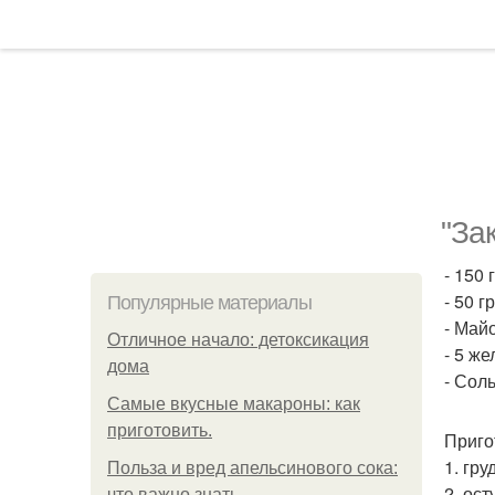
"За
- 150
- 50 г
Популярные материалы
- Май
Отличное начало: детоксикация
- 5 же
дома
- Соль
Самые вкусные макароны: как
приготовить.
Приго
1. гру
Польза и вред апельсинового сока:
2. ост
что важно знать