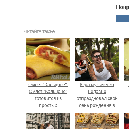
Понр
Читайте также
Омлет "Кальцоне".
Юра музыченко
Омлет "Кальцоне"
недавно
готовится из
отпраздновал свой
простых
день рождения в
ингредиентов, без
кругу самых
масла на
близких и родных
антрипригарной
людей.