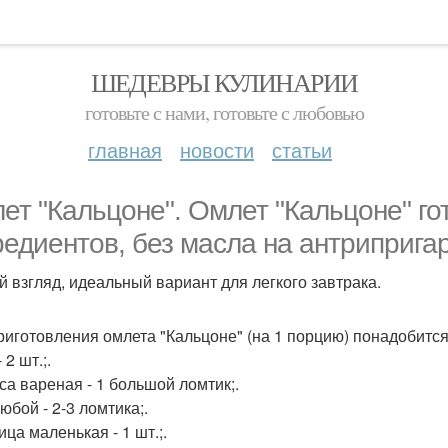
ШЕДЕВРЫ КУЛИНАРИИ
готовьте с нами, готовьте с любовью
главная
новости
статьи
ет "Кальцоне". Омлет "Кальцоне" го
редиентов, без масла на антриприга
й взгляд, идеальный вариант для легкого завтрака.
риготовления омлета "Кальцоне" (на 1 порцию) понадобится
 2 шт.;.
са вареная - 1 большой ломтик;.
юбой - 2-3 ломтика;.
ца маленькая - 1 шт.;.