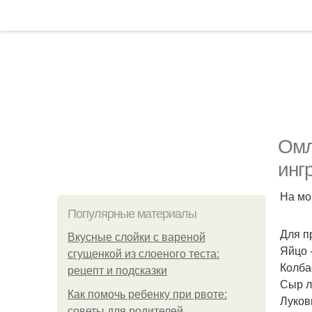
Омл
инг
На мо
Популярные материалы
Для п
Вкусные слойки с вареной
Яйцо -
сгущенкой из слоеного теста:
Колба
рецепт и подсказки
Сыр л
Как помочь ребенку при рвоте:
Лукови
советы для родителей