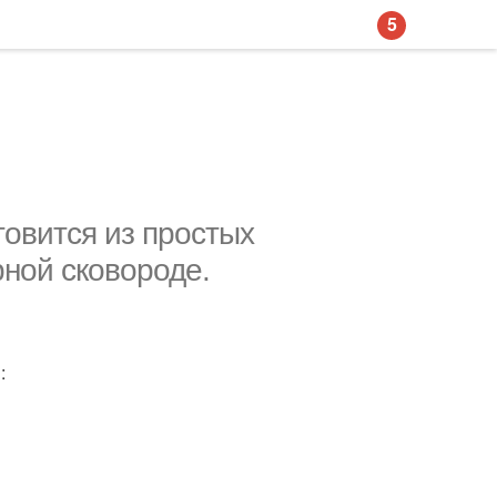
5
товится из простых
рной сковороде.
: