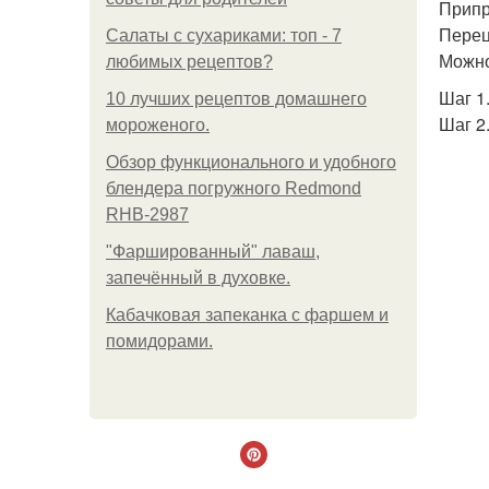
Припр
Перец
Салаты с сухариками: топ - 7
Можно
любимых рецептов?
Шаг 1
10 лучших рецептов домашнего
Шаг 2
мороженого.
Обзор функционального и удобного
блендера погружного Redmond
RHB-2987
"Фаршированный" лаваш,
запечённый в духовке.
Кабачковая запеканка с фаршем и
помидорами.