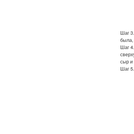
Шаг 3
была,
Шаг 4
сверх
сыр и
Шаг 5