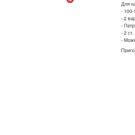
Для н
- 100-
- 2 ва
- Петр
- 2 с
- Мож
Приго