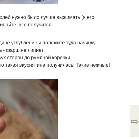
 хлеб нужно было лучше выжимать (я его
ивайте, все получится.
дине углубление и положите туда начинку.
ь - фарш не липнет.
вух сторон до румяной корочки.
то такая вкуснятина получилась! Такие нежные!
⇨