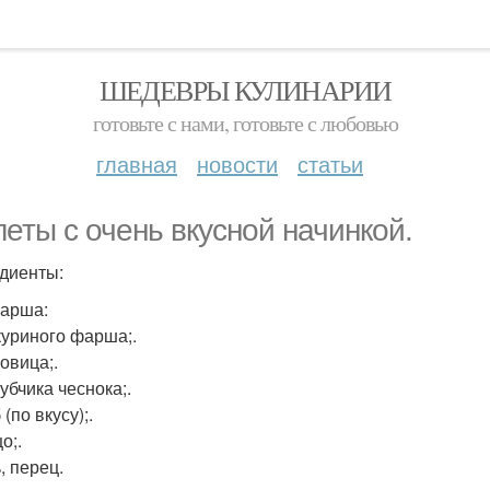
ШЕДЕВРЫ КУЛИНАРИИ
готовьте с нами, готовьте с любовью
главная
новости
статьи
леты с очень вкусной начинкой.
диенты:
арша:
 куриного фарша;.
ковица;.
Зубчика чеснока;.
 (по вкусу);.
цо;.
, перец.