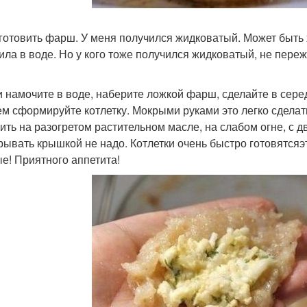
иготовить фарш. У меня получился жидковатый. Может быть
ила в воде. Но у кого тоже получился жидковатый, не переж
ки намочите в воде, наберите ложкой фарш, сделайте в сере
тем сформируйте котлетку. Мокрыми руками это легко сделат
рить на разогретом растительном масле, на слабом огне, с д
крывать крышкой не надо. Котлетки очень быстро готовятсяэ
е! Приятного аппетита!