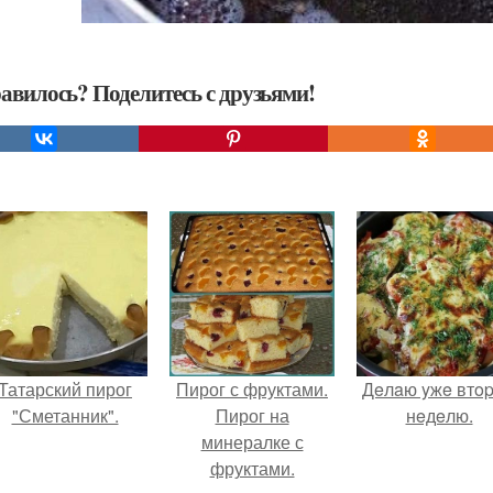
авилось? Поделитесь с друзьями!
Татарский пирог
Пирог с фруктами.
Дeлaю yжe втo
"Сметанник".
Пирог на
нeдeлю.
минералке с
фруктами.