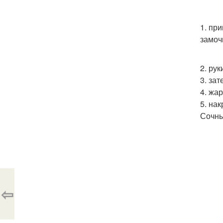
1. пр
замоч
2. ру
3. за
4. жа
5. на
Сочны
⇦