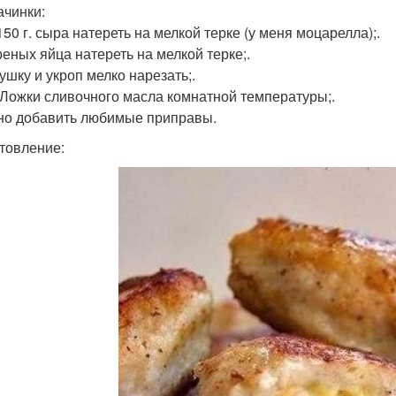
ачинки:
150 г. сыра натереть на мелкой терке (у меня моцарелла);.
реных яйца натереть на мелкой терке;.
ушку и укроп мелко нарезать;.
т. Ложки сливочного масла комнатной температуры;.
но добавить любимые приправы.
товление: