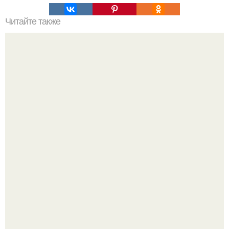
Читайте также
Украшения из карамели. Рецепт украшения из карамели
для тортов и пирожных.
Татарский пирог "Сметанник".