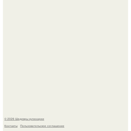
Мария порошина показала повзрослевшую дочь.
Этот рецепт с первого раза даже у новичков получается.
© 2026 Шедевры кулинарии
Контакты
Пользовательское соглашение