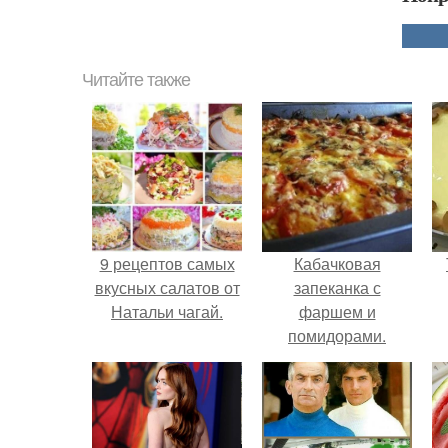
Читайте также
9 рецептов самых
Кабачковая
вкусных салатов от
запеканка с
Натальи чагай.
фаршем и
помидорами.