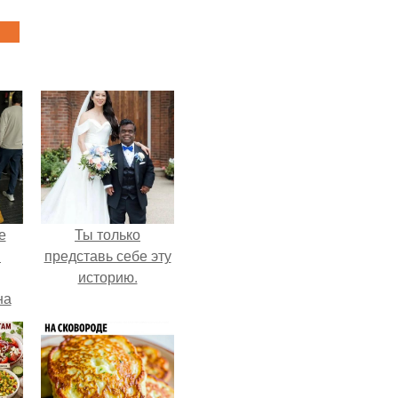
е
Ты только
в
представь себе эту
историю.
на
о
е.