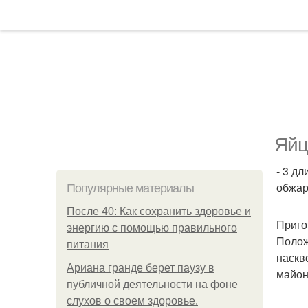
Яйц
- 3 дл
обжарк
Популярные материалы
После 40: Как сохранить здоровье и
Приго
энергию с помощью правильного
Полож
питания
наскв
Ариана гранде берет паузу в
майон
публичной деятельности на фоне
слухов о своем здоровье.