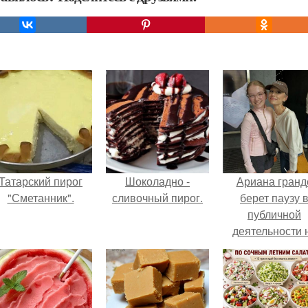
Татарский пирог
Шоколадно -
Ариана гранд
"Сметанник".
сливочный пирог.
берет паузу 
публичной
деятельности 
фоне слухов 
своем здоровь