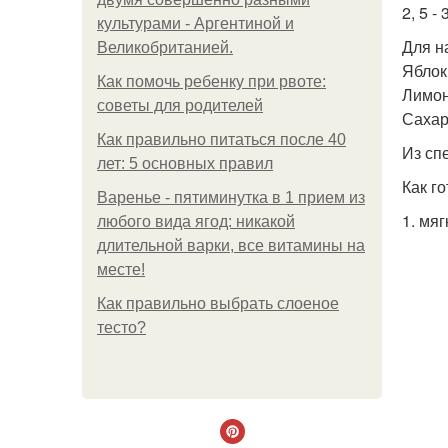
2, 5 -
культурами - Аргентиной и
Для н
Великобританией.
Яблок
Как помочь ребенку при рвоте:
Лимон
советы для родителей
Сахар
Как правильно питаться после 40
Из сп
лет: 5 основных правил
Как го
Варенье - пятиминутка в 1 прием из
1. мя
любого вида ягод: никакой
длительной варки, все витамины на
месте!
Как правильно выбрать слоеное
тесто?