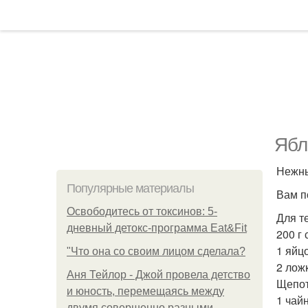
Ябл
Нежны
Популярные материалы
Вам п
Освободитесь от токсинов: 5-
Для те
дневный детокс-программа Eat&Fit
200 г 
1 яйцо
"Что она со своим лицом сделала?
2 ложк
Аня Тейлор - Джой провела детство
Щепот
и юность, перемещаясь между
1 чай
двумя совершенно разными