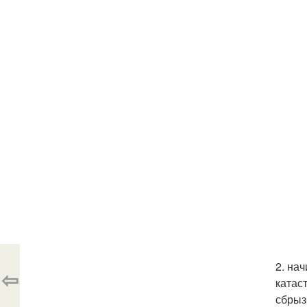
2. на
⇦
катас
сбрыз