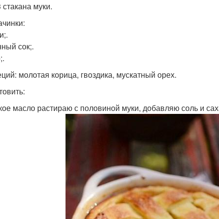
 3 стакана муки.
ачинки:
и;.
ный сок;.
;.
еций: молотая корица, гвоздика, мускатный орех.
товить:
гкое масло растираю с половиной муки, добавляю соль и са