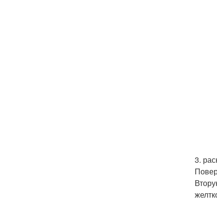
3. ра
Повер
Втору
желтк