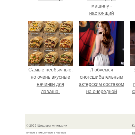
машину -
настоящий
автомобиль мечты
для многих
автолюбителей.
Самые необычные,
Любуемся
но очень вкусные
сногсшибательным
начинки для
актерским составом
лаваша.
на очередной
к
премьере нового
человека - паука.
с
© 2026 Шедевры кулинарии
К
П
Готовьте с нами, готовьте с любовью