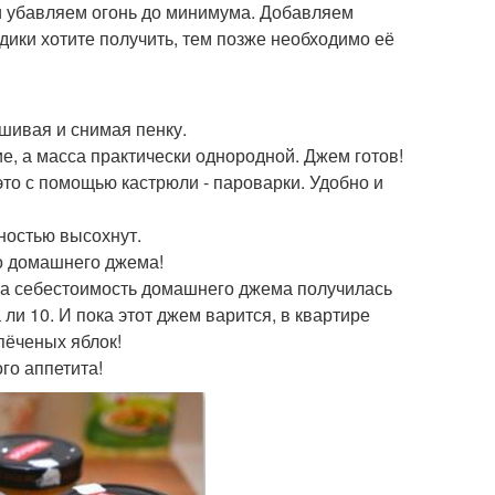
 и убавляем огонь до минимума. Добавляем
здики хотите получить, тем позже необходимо её
шивая и снимая пенку.
ие, а масса практически однородной. Джем готов!
это с помощью кастрюли - пароварки. Удобно и
лностью высохнут.
го домашнего джема!
$, а себестоимость домашнего джема получилась
 ли 10. И пока этот джем варится, в квартире
пёченых яблок!
го аппетита!