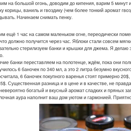
авим на большой огонь, доводим до кипения, варим 5 минут
ку корицы, ваниль и гвоздику (чем более тонкий аромат гво
дывать. Начинаем снимать пенку.
рим ещё 1 час на самом маленьком огне, переодически поме
т что должно получится через час. Яблоки стали совсем мягк
язательно стерилизуем банки и крышки для джема. Я делаю 
о.
рячие банки переставляем на полотенце, ждём, пока они по
лучилось 6 баночек по 340 мл, а это 2 литра безумно вкусно
посчитала, 6 баночек покупного варенья стоят примерно 20
 5$. Существенная разница и в цене и в качестве, не правда
 невероятно богатый и вкусный аромат сладких и пряных за
блочная аура наполнит ваш дом уютом и гармонией. Приятно