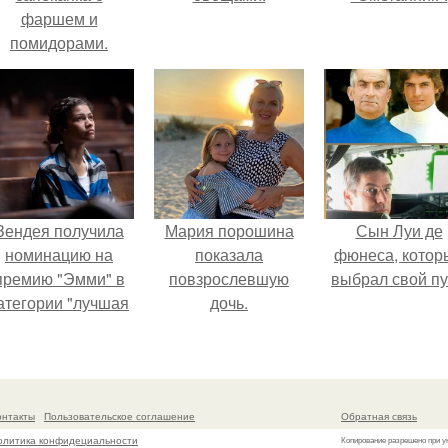
фаршем и
помидорами.
Зендея получила
Мария порошина
Сын Луи де
номинацию на
показала
фюнеса, котор
премию "Эмми" в
повзрослевшую
выбрал свой пу
атегории "лучшая
дочь.
актриса в
драматическом
ериале" за третий
сезон "эйфории".
онтакты
Пользовательское соглашение
Обратная связь
олитика конфидециальности
Копирование разрешено при у