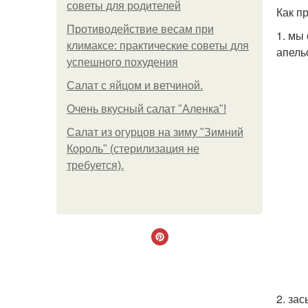
советы для родителей
Как п
Противодействие весам при
1. мы
климаксе: практические советы для
апель
успешного похудения
Салат с яйцом и ветчиной.
Очень вкусный салат "Аленка"!
Салат из огурцов на зиму "Зимний
Король" (стерилизация не
требуется).
2. за