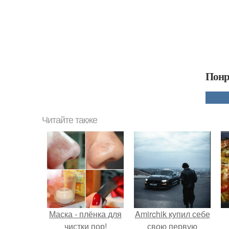
Понр
Читайте также
Маска - плёнка для
Amirchik купил себе
чистки пор!
свою первую