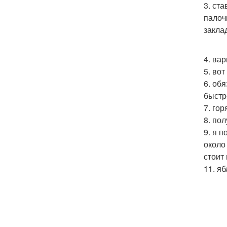
3. ст
палоч
закла
4. ва
5. во
6. об
быстр
7. го
8. по
9. я 
около
стоит
11. я