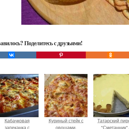
авилось? Поделитесь с друзьями!
Кабачковая
Куриный стейк с
Татарский пир
запеканка с
овощами.
"Сметанник".