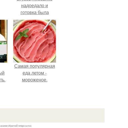
надоедало и
готовка была
проще.
Самая популярная
ый
еда летом -
ть.
мороженое.
казании обратной гиперссылки.