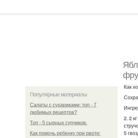
Ябл
фру
Как х
Популярные материалы
Сохра
Салаты с сухариками: топ - 7
Ингре
любимых рецептов?
2. 2 к
Топ - 5 сырных супчиков.
струч
5 гвоз
Как помочь ребенку при рвоте: