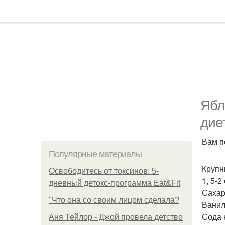
Ябл
дие
Вам п
Популярные материалы
Крупны
Освободитесь от токсинов: 5-
1, 5-2
дневный детокс-программа Eat&Fit
Сахар
"Что она со своим лицом сделала?
Ванил
Сода 
Аня Тейлор - Джой провела детство