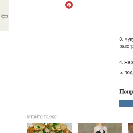
⇦
3. му
разог
4. жа
5. по
Понр
Читайте также