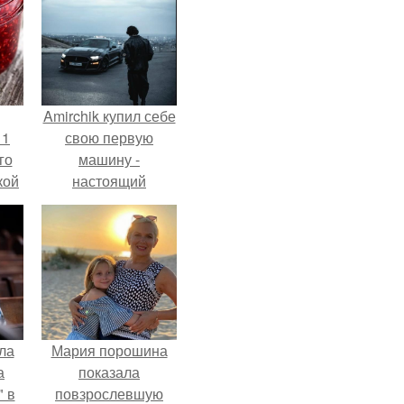
Amirchik купил себе
 1
свою первую
го
машину -
кой
настоящий
ки,
автомобиль мечты
на
для многих
автолюбителей.
ла
Мария порошина
а
показала
 в
повзрослевшую