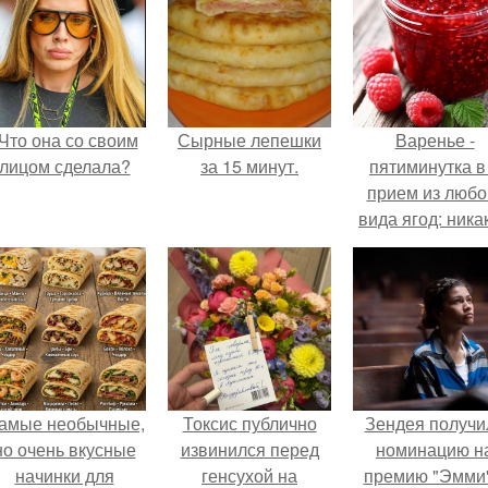
Что она со своим
Сырные лепешки
Варенье -
лицом сделала?
за 15 минут.
пятиминутка в
прием из любо
вида ягод: ника
длительной вар
все витамины 
месте!
амые необычные,
Токсис публично
Зендея получи
но очень вкусные
извинился перед
номинацию н
начинки для
генсухой на
премию "Эмми"