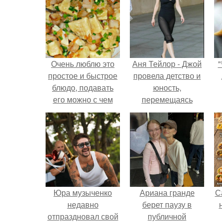
Очень люблю это
Аня Тейлор - Джой
"
простое и быстрое
провела детство и
блюдо, подавать
юность,
его можно с чем
перемещаясь
угодно.
между двумя
совершенно
разными
культурами -
Аргентиной и
Великобританией.
Юра музыченко
Ариана гранде
С
недавно
берет паузу в
отпраздновал свой
публичной