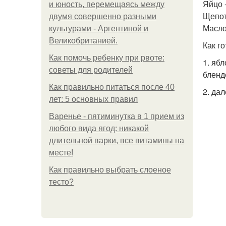
Яйцо -
и юность, перемещаясь между
Щепот
двумя совершенно разными
Масло
культурами - Аргентиной и
Великобританией.
Как го
Как помочь ребенку при рвоте:
1. яб
советы для родителей
бленд
Как правильно питаться после 40
2. да
лет: 5 основных правил
Варенье - пятиминутка в 1 прием из
любого вида ягод: никакой
длительной варки, все витамины на
месте!
Как правильно выбрать слоеное
тесто?