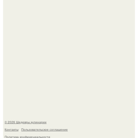
Мария порошина показала повзрослевшую дочь.
Самая популярная еда летом - мороженое.
© 2026 Шедевры кулинарии
Контакты
Пользовательское соглашение
Политика конфидециальности