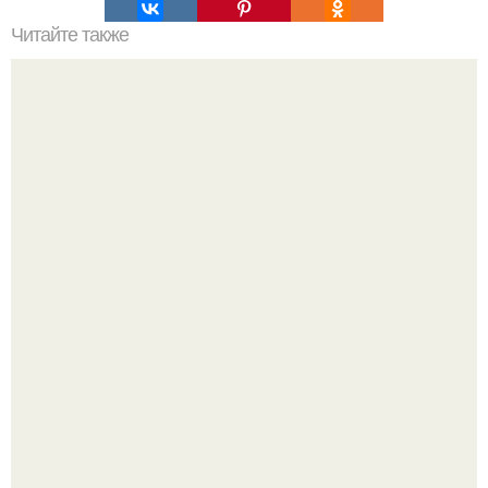
Читайте также
Татарские пирожки. Эти пирожки из разряда "Легко,
Просто и Вкусно".
Amirchik купил себе свою первую машину - настоящий