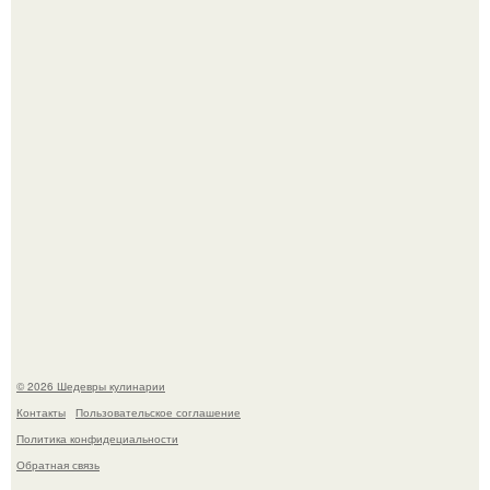
Лето - лучшее время для сочных овощей, свежей зелени
и салатов, которые готовятся буквально за несколько
минут.
Этот рецепт с первого раза даже у новичков получается.
© 2026 Шедевры кулинарии
Контакты
Пользовательское соглашение
Политика конфидециальности
Обратная связь