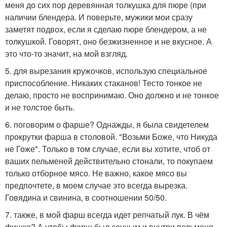
меня до сих пор деревянная толкушка для пюре (при
наличии блендера. И поверьте, мужики мои сразу
заметят подвох, если я сделаю пюре блендером, а не
толкушкой. Говорят, оно безжизненное и не вкусное. А
это что-то значит, на мой взгляд.
5. для вырезания кружочков, использую специальное
приспособление. Никаких стаканов! Тесто тонкое не
делаю, просто не воспринимаю. Оно должно и не тонкое
и не толстое быть.
6. поговорим о фарше? Однажды, я была свидетелем
прокрутки фарша в столовой. "Возьми Боже, что Никуда
не Гоже". Только в том случае, если вы хотите, чтоб от
ваших пельменей действительно стонали, то покупаем
только отборное мясо. Не важно, какое мясо вы
предпочтете, в моем случае это всегда вырезка.
Говядина и свинина, в соотношении 50/50.
7. также, в мой фарш всегда идет репчатый лук. В чём
фишка? А чтобы фарш был сочным и внутри пельменя