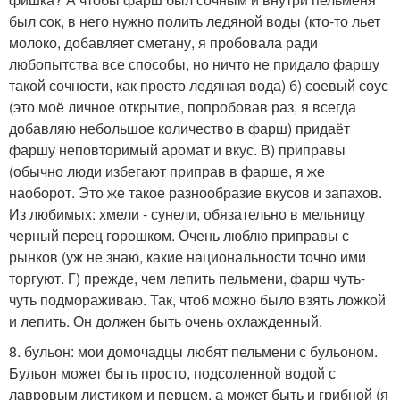
был сок, в него нужно полить ледяной воды (кто-то льет
молоко, добавляет сметану, я пробовала ради
любопытства все способы, но ничто не придало фаршу
такой сочности, как просто ледяная вода) б) соевый соус
(это моё личное открытие, попробовав раз, я всегда
добавляю небольшое количество в фарш) придаёт
фаршу неповторимый аромат и вкус. В) приправы
(обычно люди избегают приправ в фарше, я же
наоборот. Это же такое разнообразие вкусов и запахов.
Из любимых: хмели - сунели, обязательно в мельницу
черный перец горошком. Очень люблю приправы с
рынков (уж не знаю, какие национальности точно ими
торгуют. Г) прежде, чем лепить пельмени, фарш чуть-
чуть подмораживаю. Так, чтоб можно было взять ложкой
и лепить. Он должен быть очень охлажденный.
8. бульон: мои домочадцы любят пельмени с бульоном.
Бульон может быть просто, подсоленной водой с
лавровым листиком и перцем, а может быть и грибной (я