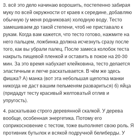
3. всё это дело начинаю ворошить, постепенно забирая
муку по всей окружности от краев к середине, добавляю
обычную (у меня родниковая) холодную воду. Тесто
замешиваем до такой степени, чтоб не приставало к
рукам. Когда вам кажется, что тесто готово, нажмите на
него пальцем, ложбинка должна исчезнуть сразу после
того, как вы убрали палец. После замеса колобок теста
накрыть пищевой пленкой и оставить в покое на 20-30
мин. За это время набухает клейковина, тесто делается
эластичным и легче раскатывается. В чём же здесь
фишка? А) манка (вот эта небольшая щепотка манки
никогда не даст вашим пельменям развариться) б) яйца
(придадут тесту красивый желтоватый отлив и
упругость).
4. раскатываю строго деревянной скалкой. У дерева
вообще, особенная энергетика. Потому его
соприкосновение с тестом, тоже выполняет свою роль. Я
противник бутылок и всякой подручной белиберды. У