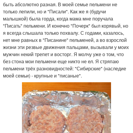
быть абсолютно разная. В моей семье пельмени не
только лепили, но и "Писали". Как же я (будучи
малышкой) была горда, когда мама мне поручала
"Писать" пельмени. И конечно "Почерк" был корявый, но
я всегда слышала только похвалу. С годами, казалось,
нет мне равных в "Писанине" пельменей, а во взрослой
жизни эти резвые движения пальцами, вызывали у моих
мужчин некий трепет и восторг. Я молчу уже о том, что
без стона мои пельмени еще никто не ел. Я стряпаю
пельмени трёх разновидностей: "Сибирские" (наследие
моей семьи) - крупные и "писаные".