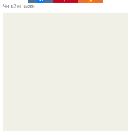
Читайте также
Хрустящие огурцы - необычный рецепт приготовления.
Ариана гранде недавно опубликовала фотографию, на
которой она запечатлена вместе с одной из своих
поклонниц.