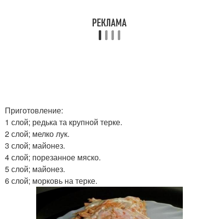
Приготовление:
1 слой; редька та крупной терке.
2 слой; мелко лук.
3 слой; майонез.
4 слой; порезанное мяско.
5 слой; майонез.
6 слой; морковь на терке.