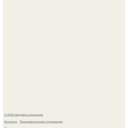
Мария порошина показала повзрослевшую дочь.
Первый раз я попробовал его, когда приехал в гости к
деду.
© 2026 Шедевры кулинарии
Контакты
Пользовательское соглашение