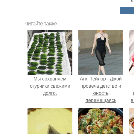
Читайте также
Мы сохраняем
Аня Тейлор - Джой
огурчики свежими
провела детство и
долго.
юность,
перемещаясь
в
между двумя
д
совершенно
разными
культурами -