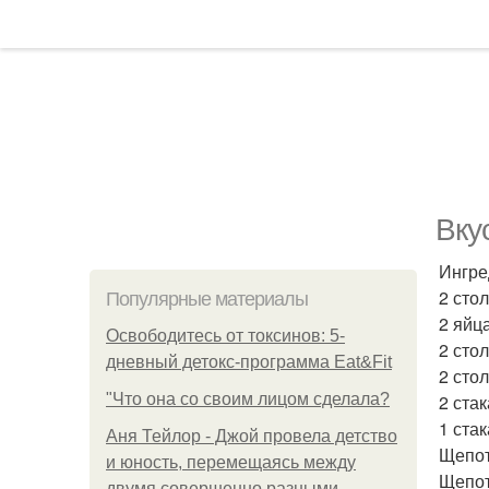
Вку
Ингре
2 сто
Популярные материалы
2 яйца
Освободитесь от токсинов: 5-
2 сто
дневный детокс-программа Eat&Fit
2 сто
"Что она со своим лицом сделала?
2 ста
1 стак
Аня Тейлор - Джой провела детство
Щепот
и юность, перемещаясь между
Щепот
двумя совершенно разными