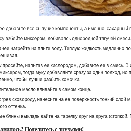
лее добавьте все сыпучие компоненты, а именно, сахарный п
ссу взбейте миксером, добиваясь однородной тягучей смеси
ранее нагрейте на плите воду. Теплую жидкость медленно п
ешивая.
ку просейте, напитав ее кислородом, добавьте ее в смесь. 
 миксером, тогда муку добавляйте сразу за один подход, н
пенно, чтобы лучше разбить комочки.
стительное масло вливайте в самом конце.
зогрев сковороду, нанесите на ее поверхность тонкий слой 
ого оттенка.
ые блины выкладывайте на тарелку друг на друга (стопкой. 
авилось? Поделитесь с друзьями!