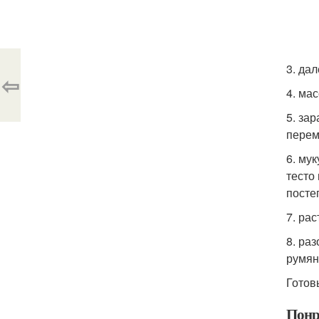
3. да
⇦
4. ма
5. за
перем
6. му
тесто
посте
7. ра
8. ра
румян
Готов
Понр