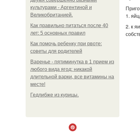
культурами - Аргентиной и
Приго
Великобританией.
1. яй
Как правильно питаться после 40
2. к 
лет: 5 основных правил
собст
Как помочь ребенку при рвоте:
советы для родителей
Варенье - пятиминутка в 1 прием из
любого вида ягод: никакой
длительной варки, все витамины на
месте!
Гедлибже из курицы.