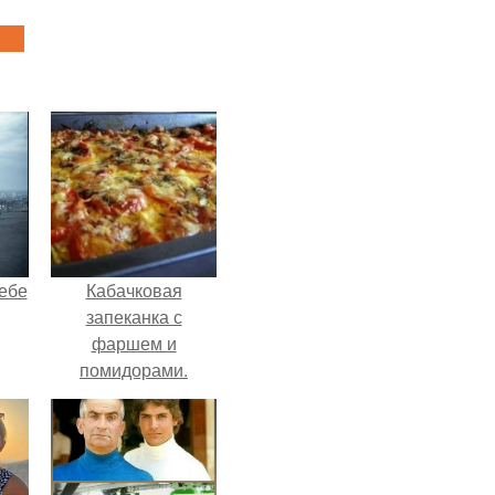
себе
Кабачковая
запеканка с
фаршем и
помидорами.
чты
й.