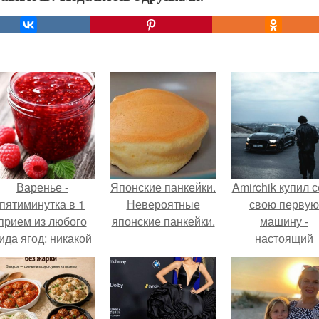
Варенье -
Японские панкейки.
Amirchik купил 
пятиминутка в 1
Невероятные
свою первую
прием из любого
японские панкейки.
машину -
ида ягод: никакой
настоящий
лительной варки,
автомобиль ме
все витамины на
для многих
месте!
автолюбителе