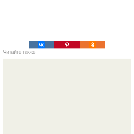
Читайте также
Творожная запеканка Татьяны Бабенко.