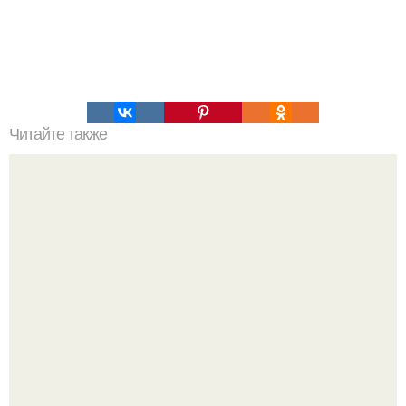
Читайте также
ЛАВАШ на мангале с сыром. Закуски для пикника: топ - 3
рецепта из лаваша на мангале на любой вкус.