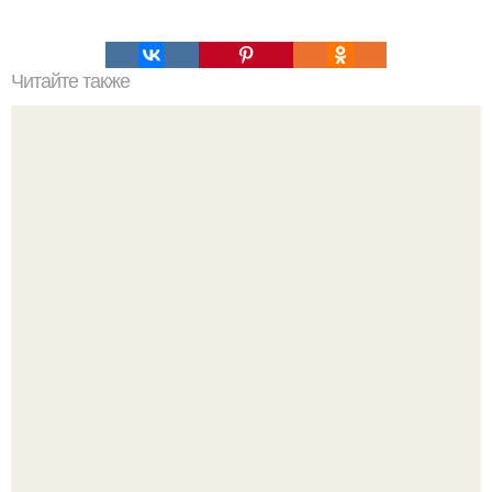
Читайте также
Освободиться от токсинов: 7-дневный детокс-диета для
здоровья и энергии