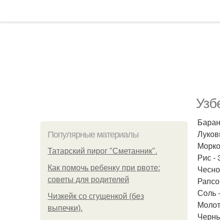
Узб
Баран
Лукови
Популярные материалы
Морков
Татарский пирог "Сметанник".
Рис - 
Как помочь ребенку при рвоте:
Чеснок
советы для родителей
Рапсо
Соль 
Чизкейк со сгущенкой (без
Молот
выпечки).
Черны