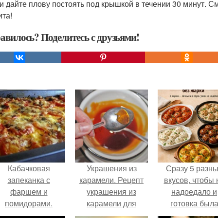
 и дайте плову постоять под крышкой в течении 30 минут. С
ита!
авилось? Поделитесь с друзьями!
Кабачковая
Украшения из
Сразу 5 разн
запеканка с
карамели. Рецепт
вкусов, чтобы 
фаршем и
украшения из
надоедало и
помидорами.
карамели для
готовка был
тортов и пирожных.
проще.