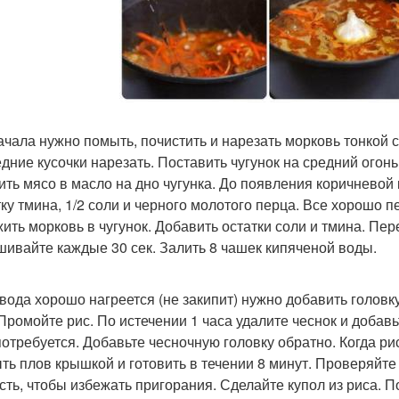
ачала нужно помыть, почистить и нарезать морковь тонкой 
едние кусочки нарезать. Поставить чугунок на средний огонь
ить мясо в масло на дно чугунка. До появления коричневой 
ку тмина, 1/2 соли и черного молотого перца. Все хорошо п
ить морковь в чугунок. Добавить остатки соли и тмина. Пер
ивайте каждые 30 сек. Залить 8 чашек кипяченой воды.
 вода хорошо нагреется (не закипит) нужно добавить головку
 Промойте рис. По истечении 1 часа удалите чеснок и добав
потребуется. Добавьте чесночную головку обратно. Когда ри
ть плов крышкой и готовить в течении 8 минут. Проверяйте
сть, чтобы избежать пригорания. Сделайте купол из риса. 