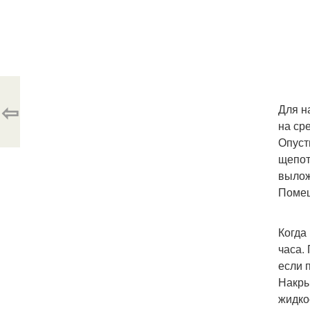
⇦
Для н
на ср
Опуст
щепот
вылож
Помеш
Когда
часа.
если 
Накры
жидко