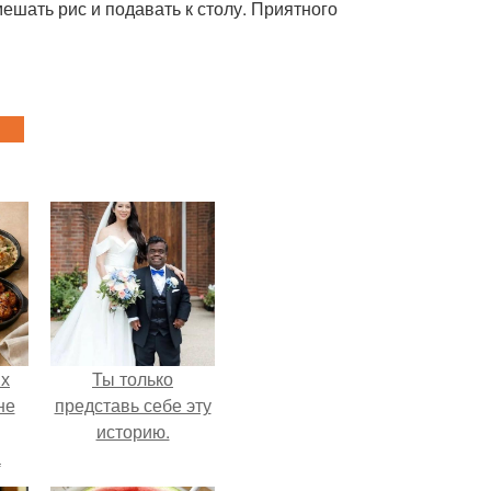
мешать рис и подавать к столу. Приятного
ых
Ты только
не
представь себе эту
историю.
а