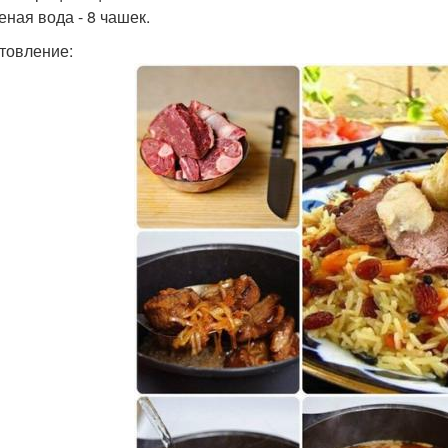
еная вода - 8 чашек.
товление: