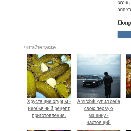
огонь
аппет
Понр
Читайте также
Хрустящие огурцы -
Amirchik купил себе
необычный рецепт
свою первую
приготовления.
машину -
настоящий
автомобиль мечты