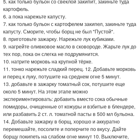
5. как только бульон со свеклой закипит, закиньте туда
картофель.
6. а пока нарежьте капусту.
7. как только бульон с картофелем закипел, закиньте туда
капусту. Сморите, чтобы борщ не был "Пустой".
8. приготовьте зажарку. Нарежьте лук кубиками.
9. нагрейте оливковое масло в сковороде. Жарьте лук до
тех пор, пока он слегка не подрумянится.
10. натрите морковь на крупной тёрке.
11. тонко нарежьте сладкий перец. 12. Добавьте морковь
и перец к луку, потушите на среднем огне 5 минут.
13. добавьте в зажарку томатный сок, потушите еще
около 5 минут. На этом этапе можно
экспериментировать: добавить вместо сока обычные
помидоры, очищенные от кожуры и взбитые в блендере,
или разбавить 2 ст. л. томатной пасты в 500 мл бульона.
14. Добавьте зажарку в борщ, хорошо и аккуратно
перемешайте, посолите и поперчите по вкусу. Дайте
борщу покипеть на слабом огне минут 10. Выключите,