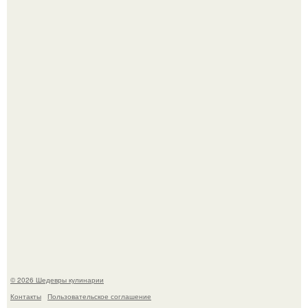
Сын Луи де фюнеса, который выбрал свой путь.
Первый раз я попробовал его, когда приехал в гости к
деду.
© 2026 Шедевры кулинарии
Контакты
Пользовательское соглашение