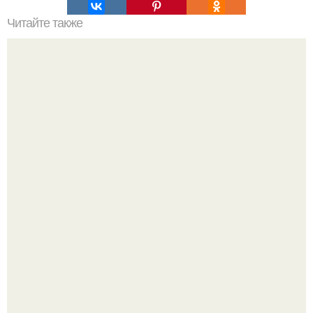
Читайте также
Закусочные булочки. Ингредиенты:
Кабачковая запеканка с фаршем и помидорами.