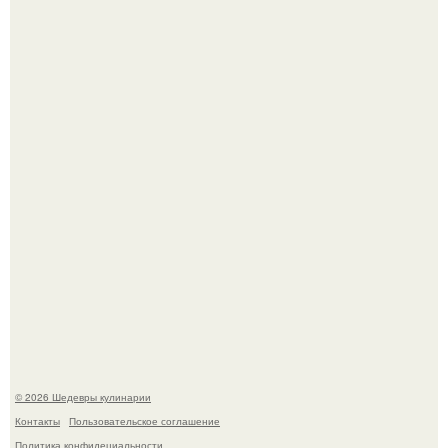
Первый раз я попробовал его, когда приехал в гости к
деду.
Лето - лучшее время для сочных овощей, свежей зелени
и салатов, которые готовятся буквально за несколько
минут.
© 2026 Шедевры кулинарии
Контакты
Пользовательское соглашение
Политика конфидециальности