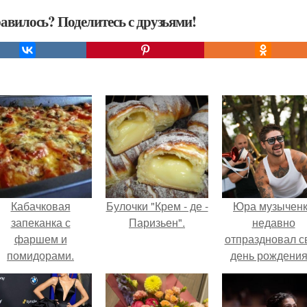
авилось? Поделитесь с друзьями!
Кабачковая
Булочки "Крем - де -
Юра музычен
запеканка с
Паризьен".
недавно
фаршем и
отпраздновал с
помидорами.
день рождения
кругу самых
близких и родн
людей.