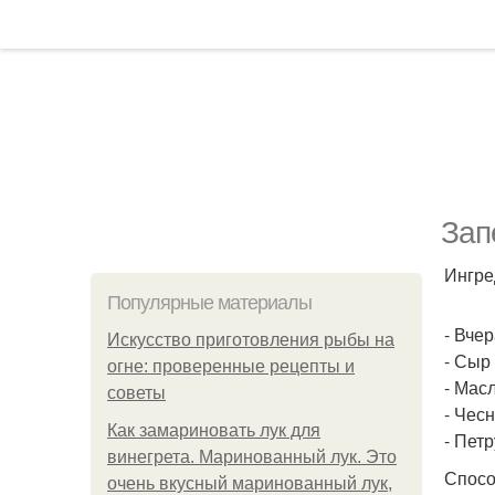
Зап
Ингре
Популярные материалы
- Вчер
Искусство приготовления рыбы на
- Сыр 
огне: проверенные рецепты и
- Масл
советы
- Чесн
Как замариновать лук для
- Петр
винегрета. Маринованный лук. Это
Спосо
очень вкусный маринованный лук,