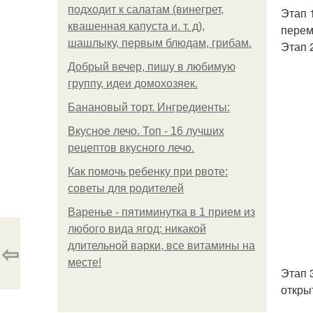
подходит к салатам (винегрет,
Этап 
квашенная капуста и. т. д),
перем
шашлыку, первым блюдам, грибам.
Этап 
Добрый вечер, пишу в любимую
группу, идеи домохозяек.
Банановый торт. Ингредиенты:
Вкусное лечо. Топ - 16 лучших
рецептов вкусного лечо.
Как помочь ребенку при рвоте:
советы для родителей
Варенье - пятиминутка в 1 прием из
любого вида ягод: никакой
⇦
длительной варки, все витамины на
месте!
Этап 
откры