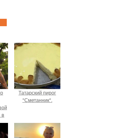
ко
Татарский пирог
"Сметанник".
вой
 в
ых