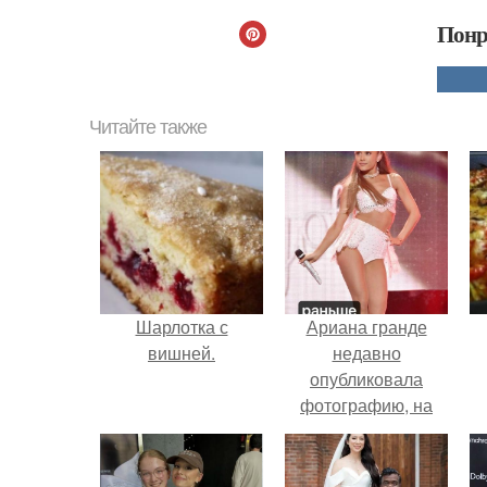
Понр
Читайте также
Шарлотка с
Ариана гранде
вишней.
недавно
опубликовала
фотографию, на
которой она
запечатлена вместе
с одной из своих