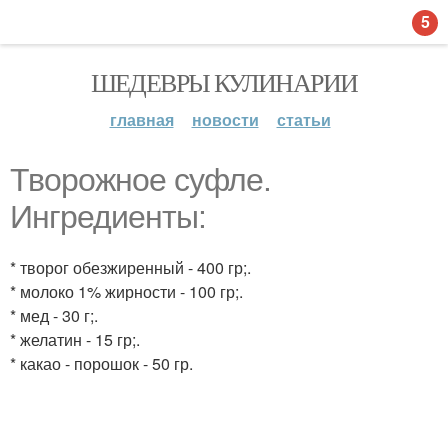
5
ШЕДЕВРЫ КУЛИНАРИИ
главная
новости
статьи
Творожное суфле.
Ингредиенты:
* творог обезжиренный - 400 гр;.
* молоко 1% жирности - 100 гр;.
* мед - 30 г;.
* желатин - 15 гр;.
* какао - порошок - 50 гр.