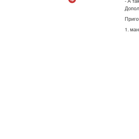
- А т
Допол
Приго
1. ма