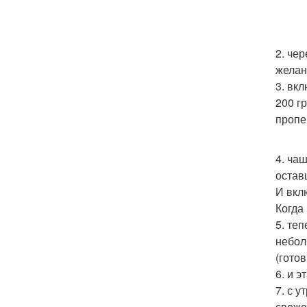
2. че
желан
3. вк
200 г
пропе
4. ча
остав
И вкл
Когда
5. те
небол
(гото
6. и 
7. с 
свеже