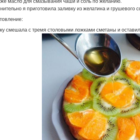
акже масло для смазывания чаши и соль по желанию.
нительно я приготовила заливку из желатина и грушевого со
товление:
нку смешала с тремя столовыми ложками сметаны и оставила