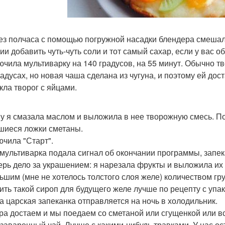
рез полчаса с помощью погружной насадки блендера смешал
ии добавить чуть-чуть соли и тот самый сахар, если у вас о
лючила мультиварку на 140 градусов, на 55 минут. Обычно т
радусах, но новая чаша сделана из чугуна, и поэтому ей дос
кла творог с яйцами.
шу я смазала маслом и выложила в нее творожную смесь. П
шиеся ложки сметаны.
ючила "Старт".
 мультиварка подала сигнал об окончании программы, запе
перь дело за украшением: я нарезала фрукты и выложила их 
ьшим (мне не хотелось толстого слоя желе) количеством г
вить такой сироп для будущего желе лучше по рецепту с упа
эта царская запеканка отправляется на ночь в холодильник.
утра достаем и мы поедаем со сметаной или сгущенкой или в
заваренный чай. Лучше с какими-нибудь травками. У нас о