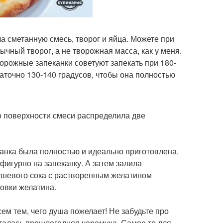
а сметанную смесь, творог и яйца. Можете при
бычный творог, а не творожная масса, как у меня.
ворожные запеканки советуют запекать при 180-
таточно 130-140 градусов, чтобы она полностью
о поверхности смеси распределила две
канка была полностью и идеально приготовлена.
фигурно на запеканку. А затем залила
рушевого сока с растворенным желатином
ковки желатина.
сем тем, чего душа пожелает! Не забудьте про
сталась прошлогодняя черемуха. Самое то для