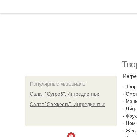
Тво
Ингре
Популярные материалы
- Твор
- Смет
Салат "Сугроб". Ингредиенты:
- Манка
Салат "Свежесть". Ингредиенты:
- Яйца
- Фру
- Нем
- Жел