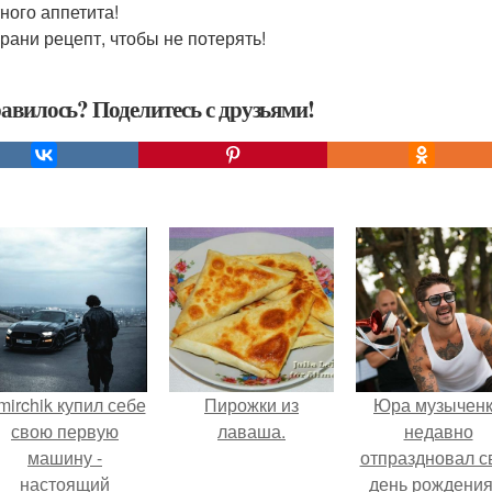
ного аппетита!
храни рецепт, чтобы не потерять!
авилось? Поделитесь с друзьями!
mirchik купил себе
Пирожки из
Юра музычен
свою первую
лаваша.
недавно
машину -
отпраздновал с
настоящий
день рождения