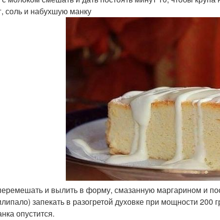
г, соль и набухшую манку
 перемешать и вылить в форму, смазанную маргарином и п
илипало) запекать в разогретой духовке при мощности 200 гр
анка опустится.