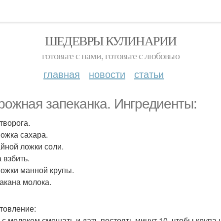
ШЕДЕВРЫ КУЛИНАРИИ
готовьте с нами, готовьте с любовью
главная
новости
статьи
рожная запеканка. Ингредиенты:
 творога.
Ложка сахара.
айной ложки соли.
 взбить.
 Ложки манной крупы.
такана молока.
товление:
 с молоком смешать и дать постоять минут 10, чтобы крупа 