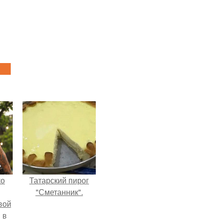
ко
Татарский пирог
"Сметанник".
вой
 в