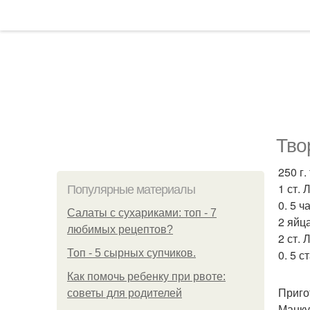
Тво
250 г.
1 ст. 
Популярные материалы
0. 5 ч
Салаты с сухариками: топ - 7
2 яйца
любимых рецептов?
2 ст.
Топ - 5 сырных супчиков.
0. 5 с
Как помочь ребенку при рвоте:
Приго
советы для родителей
Манку