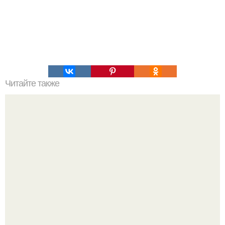
Читайте также
Творожный пирог - очень вкусный, нежный и легкий
пирог.