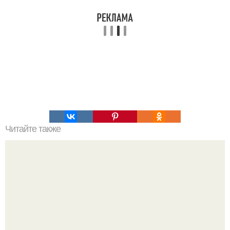
Читайте также
Закуска "Гость на Пороге" - вкусно и просто.